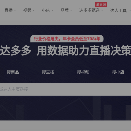
最高佣
直播
视频
小店
品牌
达多多甄选
达人工具
行业价格屠夫，年卡会员低至798/年
服务三只羊、董先生等行业头部客户
行业价格屠夫，年卡会员低至798/年
达多多
用数据助力直播决
服务三只羊、董先生等行业头部客户
搜商品
搜直播
搜视频
搜小店