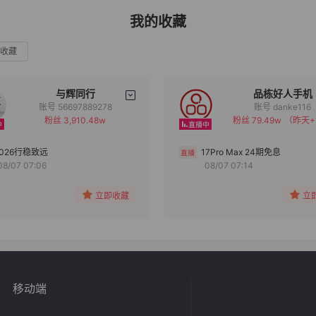
我的收藏
收藏
与辉同行
品栋好人手机
账号 56697889278
账号 danke116
粉丝 3,910.48w
粉丝 79.49w
（昨天+
备注
备注
分组
分组
2026行稳致远
17Pro Max 24期免息
08/07 07:06
08/07 07:14
收藏
收藏
立即收藏
立
移动端