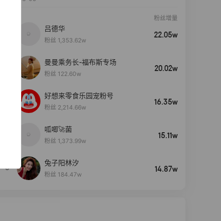
粉丝增量
吕德华
22.05w
粉丝 1,353.62w
曼曼乘务长-福布斯专场
20.02w
粉丝 122.60w
好想来零食乐园宠粉号
16.35w
粉丝 2,214.66w
呱唧🚀菌
4
15.11w
粉丝 1,373.99w
兔子阳林汐
5
14.87w
粉丝 184.47w