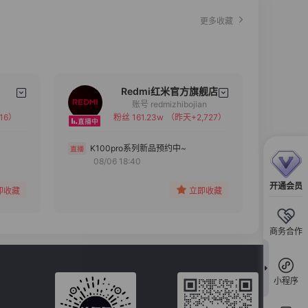
更多收藏
Redmi红米官方旗舰店
账号 redmizhibojian
16）
粉丝 161.23w
（昨天+2,727）
备注
分组
K100pro系列新品预约中~
08/06 18:40
收藏
开通会员
即收藏
立即收藏
商务合作
小程序