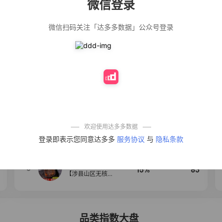
微信登录
佣金
热推达人
微信扫码关注「达多多数据」公众号登录
公仔牌顽渍净洗
20%
153
衣粉轻松搓洗去
污渍除菌除螨3倍
洁净去渍家用去
黄
防盗刷金属卡包
50%
112
男士不锈钢卡片
包女式防消磁小
巧卡盒卡套
法式气质温柔风
12%
109
荷叶边长袖衬衫
女设计感小众秋
季大码mm宽松上
欢迎使用达多多数据
衣潮
【试吃两包】松
4
40%
100
登录即表示您同意达多多
服务协议
与
隐私条款
茸红烧酱汁红烧
肉大棒骨红烧排
骨调味酱D
【净重无添加】
5
15%
83
【涉县山区无核
黑枣】产地直发
新鲜无添加正宗
黑枣圆枣
品类指数大盘