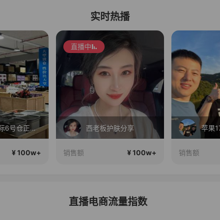
实时热播
直播中
长三角国际6号仓正在直播
西老板护肤分享
¥ 100w+
¥ 100w+
销售额
销售额
直播电商流量指数