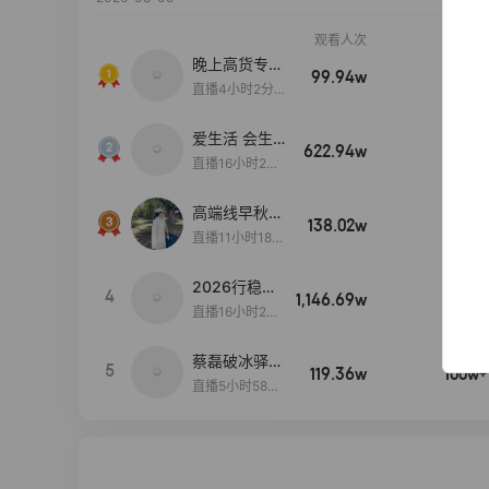
观看人次
销售额
晚上高货专场
99.94w
100w+
大放漏
直播4小时2分5
8秒
爱生活 会生
622.94w
100w+
活
直播16小时24
分31秒
高端线早秋现
138.02w
100w+
货首发
直播11小时18分
50秒
2026行稳致
4
1,146.69w
100w+
远
直播16小时20
分34秒
蔡磊破冰驿站
5
119.36w
100w+
直播间好物分
直播5小时58分
享
23秒