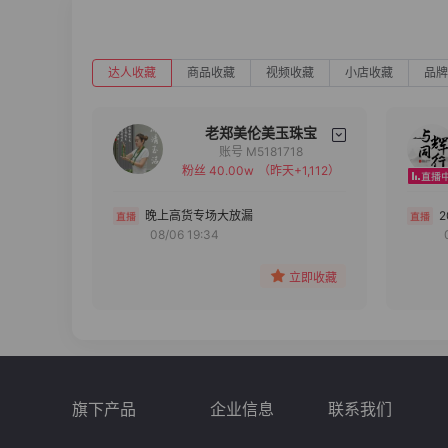
达人收藏
商品收藏
视频收藏
小店收藏
品牌
老郑美伦美玉珠宝
账号 M5181718
粉丝 40.00w
（昨天+1,112）
备注
分组
晚上高货专场大放漏
08/06 19:34
收藏
立即收藏
旗下产品
企业信息
联系我们