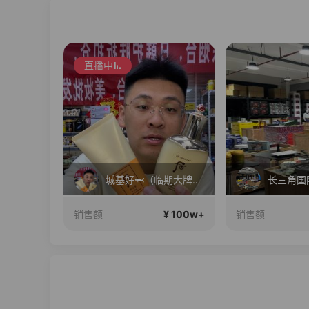
直播中
长三角国际6号仓正在直播
城基好🦈（临期大牌美妆批发）正在直播
¥ 100w+
¥ 100w+
销售额
销售额