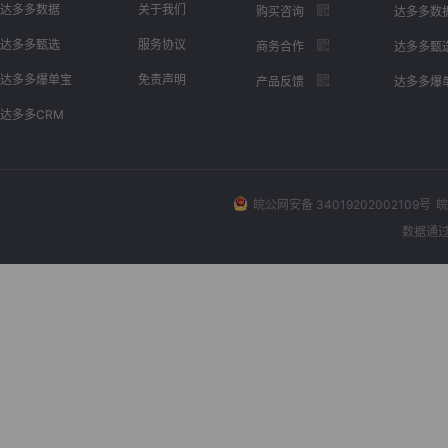
达多多数据
关于我们
购买咨询
达多多数
达多多甄选
服务协议
商务合作
达多多甄
达多多爆单宝
免责声明
产品反馈
达多多爆
达多多CRM
皖公网安备 34019202002109号
皖
数据通