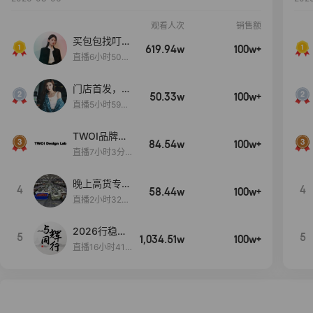
观看人次
销售额
买包包找叮
619.94w
100w+
当,一折购！
直播6小时50分
17秒
门店首发，秋
50.33w
100w+
款大上新！！
直播5小时59分
26秒
TWOI品牌直
84.54w
100w+
播间新款上
直播7小时3分5
新！！！
9秒
晚上高货专场
4
4
58.44w
100w+
大放漏
直播2小时32分
42秒
2026行稳致
5
5
1,034.51w
100w+
远
直播16小时41
分3秒