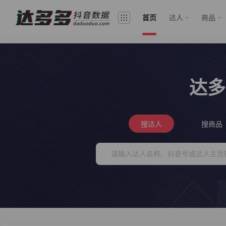
首页
达人
商品
达多
搜达人
搜商品