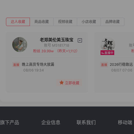
达人收藏
商品收藏
视频收藏
小店收藏
品牌收藏
老郑美伦美玉珠宝
账号 M5181718
粉丝 39.99w
（昨天+1,112）
粉
备注
分组
晚上高货专场大放漏
2026行稳致远
08/06 19:34
08/07 07:06
收藏
立即收藏
旗下产品
企业信息
联系我们
移动端