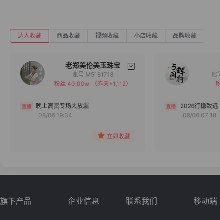
达人收藏
商品收藏
视频收藏
小店收藏
品牌收藏
老郑美伦美玉珠宝
账号 M5181718
粉丝 40.00w
（昨天+1,112）
粉
备注
分组
晚上高货专场大放漏
2026行稳致远
08/06 19:34
08/06 07:18
收藏
立即收藏
旗下产品
企业信息
联系我们
移动端