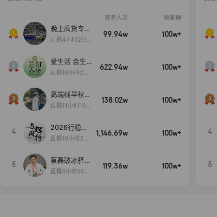
观看人次
销售额
晚上高货专场
99.94w
100w+
大放漏
直播4小时2分5
8秒
爱生活 会生
622.94w
100w+
活
直播16小时24
分31秒
高端线早秋现
138.02w
100w+
货首发
直播11小时18分
50秒
2026行稳致
4
4
1,146.69w
100w+
远
直播16小时20
分34秒
蔡磊破冰驿站
5
5
119.36w
100w+
直播间好物分
直播5小时58分
享
23秒