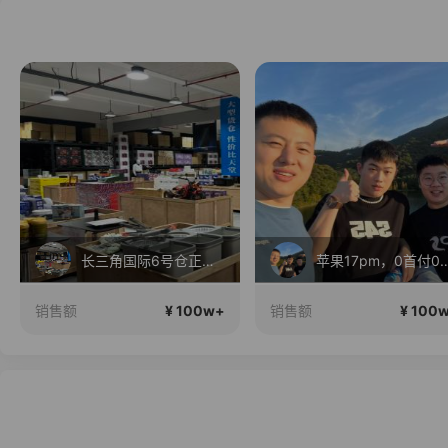
直播中
苹果17pm，0首付0利息！
城基好🦈（临期大
¥ 100w+
¥ 100
销售额
销售额