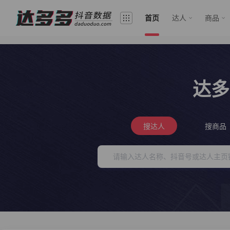
首页
达人
商品
达多
搜达人
搜商品