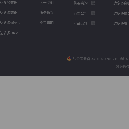
达多多数据
关于我们
购买咨询
达多多数
达多多甄选
服务协议
商务合作
达多多甄
达多多爆单宝
免责声明
产品反馈
达多多爆
达多多CRM
皖公网安备 34019202002109号
皖
数据通