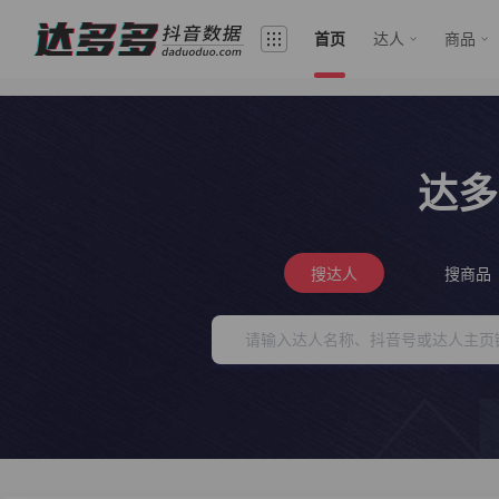
首页
达人
商品
达多
搜达人
搜商品