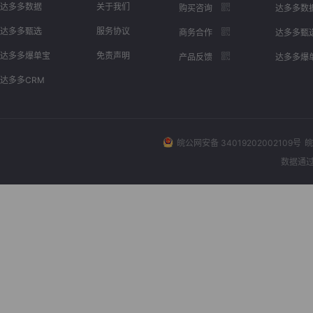
达多多数据
关于我们
购买咨询
达多多数
达多多甄选
服务协议
商务合作
达多多甄
达多多爆单宝
免责声明
产品反馈
达多多爆
达多多CRM
皖公网安备 34019202002109号
皖
数据通