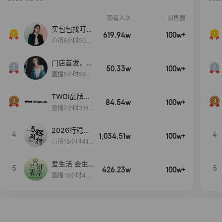
观看人次
销售额
买包包找叮
619.94w
100w+
当,一折购！
直播6小时50分
17秒
门店首发，秋
50.33w
100w+
款大上新！！
直播5小时59分
26秒
TWOI品牌直
84.54w
100w+
播间新款上
直播7小时3分5
新！！！
9秒
2026行稳致
4
4
1,034.51w
100w+
远
直播16小时41
分3秒
爱生活 会生
5
5
426.23w
100w+
活
直播16小时45
分48秒