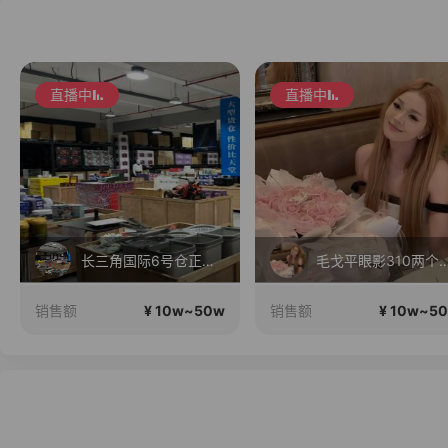
直播中
直播中
长三角国际6号仓正在直播
毛戈平眼影310两
¥ 10w~50w
¥ 10w~5
销售额
销售额