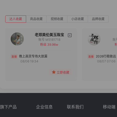
达人收藏
商品收藏
视频收藏
小店收藏
品牌收藏
老郑美伦美玉珠宝
账号 M5181718
粉丝 39.96w
粉
备注
分组
晚上高货专场大放漏
2026行稳致远
08/06 19:34
08/07 07:06
收藏
立即收藏
旗下产品
企业信息
联系我们
移动端