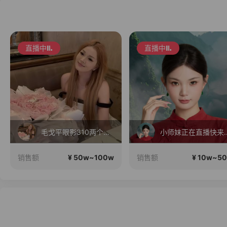
直播中
直播中
毛戈平眼影310两个正装！
小师妹正在直
¥ 50w~100w
¥ 10w~5
销售额
销售额