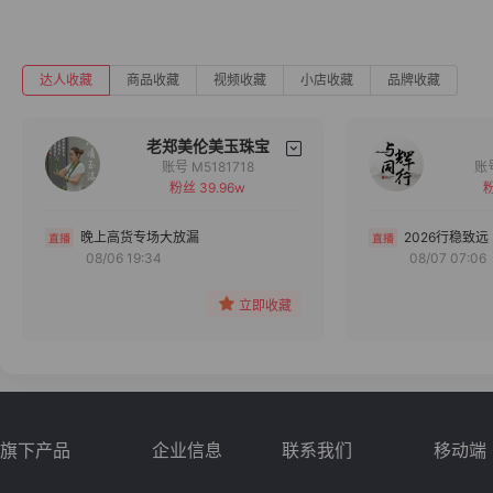
达人收藏
商品收藏
视频收藏
小店收藏
品牌收藏
老郑美伦美玉珠宝
账号 M5181718
粉丝 39.96w
粉
备注
分组
晚上高货专场大放漏
2026行稳致远
08/06 19:34
08/07 07:06
收藏
立即收藏
旗下产品
企业信息
联系我们
移动端