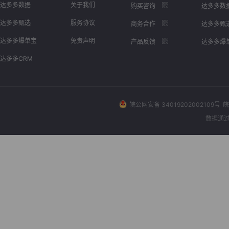
达多多数据
关于我们
购买咨询
达多多数
达多多甄选
服务协议
商务合作
达多多甄
达多多爆单宝
免责声明
产品反馈
达多多爆
达多多CRM
皖公网安备 34019202002109号
皖
数据通