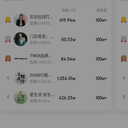
观看人次
销售额
买包包找叮
619.94w
100w+
当,一折购！
直播6小时50分
17秒
门店首发，秋
50.33w
100w+
款大上新！！
直播5小时59分
26秒
TWOI品牌直
84.54w
100w+
播间新款上
直播7小时3分5
新！！！
9秒
2026行稳致
4
4
1,034.51w
100w+
远
直播16小时41
分3秒
爱生活 会生
5
5
426.23w
100w+
活
直播16小时45
分48秒