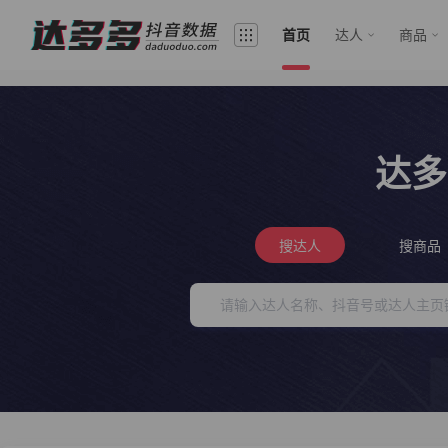
首页
达人
商品
达多
搜达人
搜商品