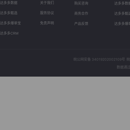
达多多数据
关于我们
购买咨询
达多多数
达多多甄选
服务协议
商务合作
达多多甄
达多多爆单宝
免责声明
产品反馈
达多多爆
达多多CRM
皖公网安备 34019202002109号
皖
数据通