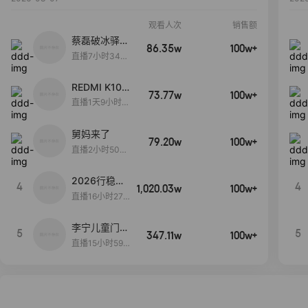
观看人次
销售额
蔡磊破冰驿站
86.35w
100w+
直播间好物分
直播7小时34分
享
3秒
REDMI K100
73.77w
100w+
Pro系列新品
直播1天9小时2
手机预约开
3分27秒
启！
舅妈来了
79.20w
100w+
直播2小时50分
53秒
2026行稳致
4
4
1,020.03w
100w+
远
直播16小时27
分18秒
李宁儿童门店
5
5
347.11w
100w+
爆款赤兔8pr
直播15小时59
o终于有货
分52秒
了，全网销冠
刷新历史底价