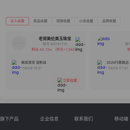
达人收藏
商品收藏
视频收藏
小店收藏
品牌收藏
老郑美伦美玉珠宝
账号 M5181718
粉丝 40.72w
（昨天+7,562）
粉
备注
分组
继续清货 宠粉丝
2026行稳致远
08/08 19:27
08/08 07:31
收藏
立即收藏
旗下产品
企业信息
联系我们
移动端