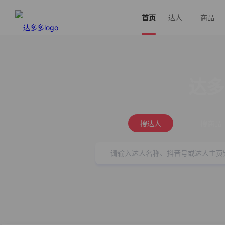
首页
达人
商品
达多
搜达人
搜商品