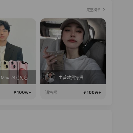
完整榜单
o Max 24期免息
主营欧货穿搭
夏
¥ 100w+
¥ 100w+
销售额
销售额