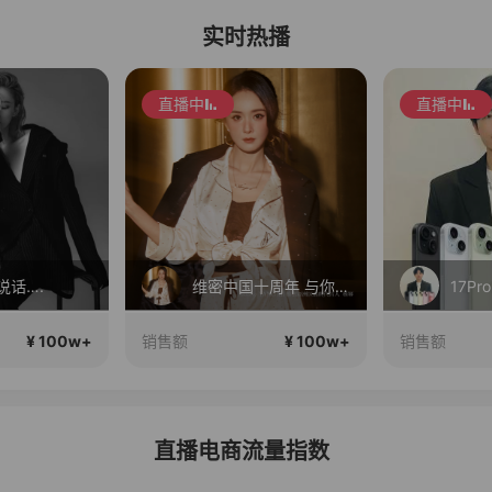
实时热播
直播中
直播中
说话….
维密中国十周年 与你如此闪耀 抖音超级品牌日
17Pr
¥ 100w+
¥ 100w+
销售额
销售额
直播电商流量指数