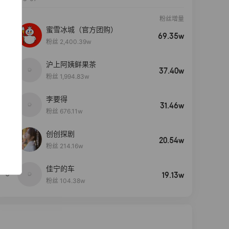
粉丝增量
蜜雪冰城（官方团购）
69.35w
粉丝 2,400.39w
沪上阿姨鲜果茶
37.40w
粉丝 1,994.83w
李要得
31.46w
粉丝 676.11w
创创探剧
4
20.54w
粉丝 214.16w
佳宁的车
5
19.13w
粉丝 104.38w