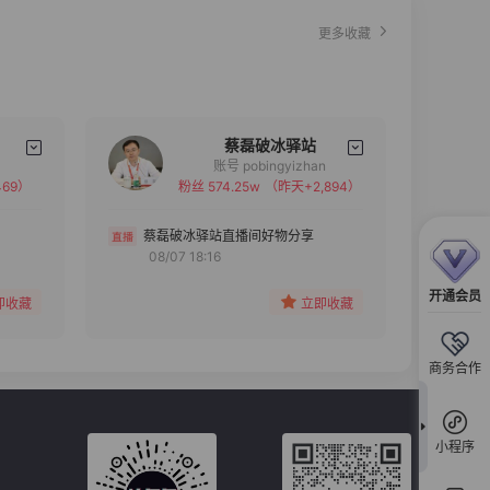
更多收藏
蔡磊破冰驿站
账号 pobingyizhan
69）
粉丝 574.25w
（昨天+2,894）
备注
分组
蔡磊破冰驿站直播间好物分享
08/07 18:16
收藏
开通会员
即收藏
立即收藏
商务合作
小程序