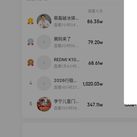
观看人次
销售额
蔡磊破冰驿站
86.35w
100w+
直播间好物分
直播7小时34分
享
3秒
舅妈来了
79.20w
100w+
直播2小时50分
53秒
REDMI K100
68.61w
100w+
Pro系列新品
直播1天4小时5
手机预约开
1分10秒
启！
2026行稳致
4
1,020.03w
100w+
远
直播16小时27
分18秒
李宁儿童门店
5
347.11w
100w+
爆款赤兔8pr
直播15小时59
o终于有货
分52秒
了，全网销冠
刷新历史底价