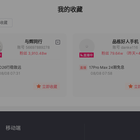
我的收藏
收藏
与辉同行
品栋好人手机
账号 56697889278
账号 danke116
粉丝 3,910.48w
粉丝 79.64w
（昨天+4
备注
备注
分组
分组
2026行稳致远
17Pro Max 24期免息
08/08 07:31
08/08 07:58
收藏
收藏
立即收藏
立
移动端