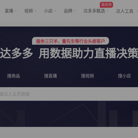
最高佣
直播
视频
小店
品牌
达多多甄选
达人工具
行业价格屠夫，年卡会员低至798/年
服务三只羊、董先生等行业头部客户
行业价格屠夫，年卡会员低至798/年
达多多
用数据助力直播决
服务三只羊、董先生等行业头部客户
搜商品
搜直播
搜视频
搜小店