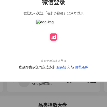
微信登录
佣金
热推达人
微信扫码关注「达多多数据」公众号登录
公仔牌顽渍净洗
20%
5,034
衣粉轻松搓洗去
污渍除菌除螨3倍
洁净去渍家用去
黄
【净浮生】油污
28%
5,031
净厨房油烟机去
重油污去油王污
渍清洁剂油烟净
清洗剂
一品欢【10包鲜
10%
4,241
凉皮】红油麻酱
鲜凉皮现做现发
免煮开袋即食劲
欢迎使用达多多数据
道爽口
艾草抽绳式免撕
4
50%
3,640
登录即表示您同意达多多
服务协议
与
隐私条款
垃圾袋大号特厚
自动收口厨房家
用宿舍不脏手实
惠装
麦醉侠 湿凉皮7袋
5
5%
3,554
*310g/袋红油麻
酱凉皮开袋即食
现做现发
品类指数大盘