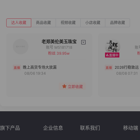
达人收藏
商品收藏
视频收藏
小店收藏
品牌收藏
老郑美伦美玉珠宝
账号 M5181718
粉丝 39.95w
粉
备注
分组
晚上高货专场大放漏
2026行稳致远
08/06 19:34
08/08 07:31
收藏
立即收藏
旗下产品
企业信息
联系我们
移动端