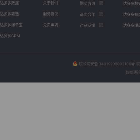
达多多数据
关于我们
购买咨询
达多多数
达多多甄选
服务协议
商务合作
达多多甄
达多多爆单宝
免责声明
产品反馈
达多多爆
达多多CRM
皖公网安备 34019202002109号
皖
数据通