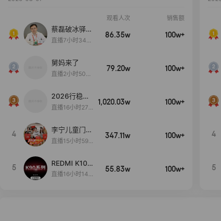
观看人次
销售额
蔡磊破冰驿站
86.35w
100w+
直播间好物分
直播7小时34分
享
3秒
舅妈来了
79.20w
100w+
直播2小时50分
53秒
2026行稳致
1,020.03w
100w+
远
直播16小时27
分18秒
李宁儿童门店
4
4
347.11w
100w+
爆款赤兔8pr
直播15小时59
o终于有货
分52秒
了，全网销冠
REDMI K100
5
5
刷新历史底价
55.83w
100w+
Pro系列新品
直播16小时14
手机预约开
分34秒
启！