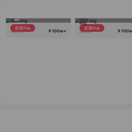
买高货找雯妈！雯妈带你挑高货！
Gik韩国直播专场
直播中
直播中
¥ 100w+
¥ 100
销售额
销售额