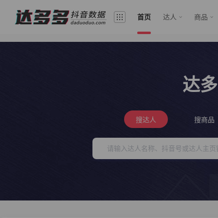
首页
达人
商品
达多
搜达人
搜商品