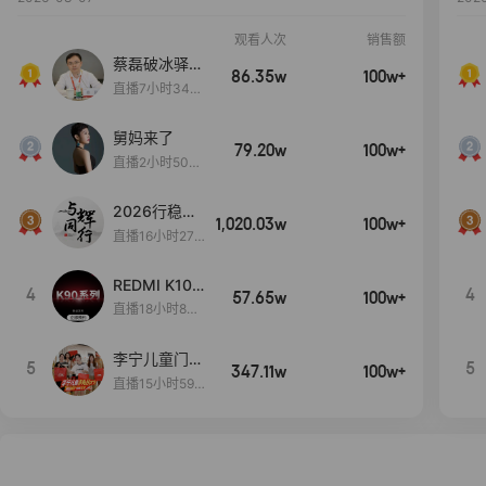
观看人次
销售额
蔡磊破冰驿站
86.35w
100w+
直播间好物分
直播7小时34分
享
3秒
舅妈来了
79.20w
100w+
直播2小时50分
53秒
2026行稳致
1,020.03w
100w+
远
直播16小时27
分18秒
REDMI K100
4
4
57.65w
100w+
Pro系列新品
直播18小时8分
手机预约开
8秒
启！
李宁儿童门店
5
5
347.11w
100w+
爆款赤兔8pr
直播15小时59
o终于有货
分52秒
了，全网销冠
刷新历史底价