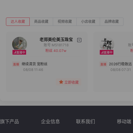
达人收藏
商品收藏
视频收藏
小店收藏
品牌收藏
老郑美伦美玉珠宝
账号 M5181718
粉丝 40.07w
粉
备注
分组
继续清货 宠粉丝
2026行稳致远
08/08 11:46
08/08 07:31
收藏
立即收藏
旗下产品
企业信息
联系我们
移动端