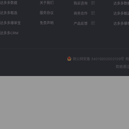
达多多数据
关于我们
购买咨询
达多多数
达多多甄选
服务协议
商务合作
达多多甄
达多多爆单宝
免责声明
产品反馈
达多多爆
达多多CRM
皖公网安备 34019202002109号
皖
数据通