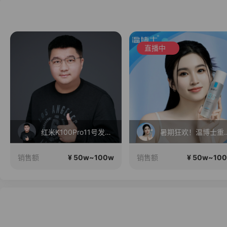
直播中
红米K100Pro11号发布，三星Fold8折叠屏现货！
暑期狂欢！温博士重磅福利机制
¥ 50w~100w
¥ 50w~10
销售额
销售额