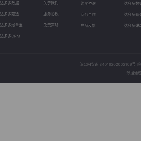
达多多数据
关于我们
购买咨询
达多多数
达多多甄选
服务协议
商务合作
达多多甄
达多多爆单宝
免责声明
产品反馈
达多多爆
达多多CRM
皖公网安备 34019202002109号
皖
数据通