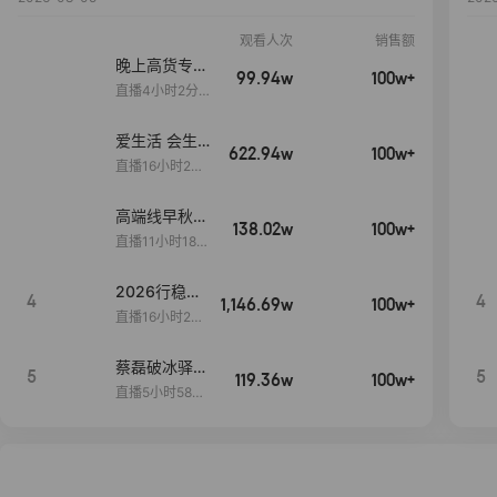
观看人次
销售额
晚上高货专场
99.94w
100w+
大放漏
直播4小时2分5
8秒
爱生活 会生
622.94w
100w+
活
直播16小时24
分31秒
高端线早秋现
138.02w
100w+
货首发
直播11小时18分
50秒
2026行稳致
4
4
1,146.69w
100w+
远
直播16小时20
分34秒
蔡磊破冰驿站
5
5
119.36w
100w+
直播间好物分
直播5小时58分
享
23秒