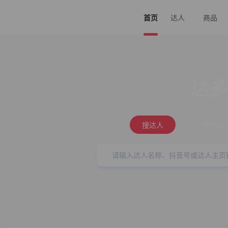
首页
达人
商品
达多
搜达人
搜商品