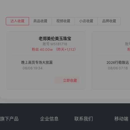
达人收藏
商品收藏
视频收藏
小店收藏
品牌收藏
老郑美伦美玉珠宝
账号 M5181718
粉丝 40.00w
（昨天+1,112）
粉
备注
分组
晚上高货专场大放漏
2026行稳致远
08/06 19:34
08/06 07:18
收藏
立即收藏
旗下产品
企业信息
联系我们
移动端