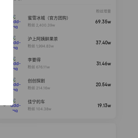
粉丝增量
蜜雪冰城（官方团购）
69.35w
粉丝 2,400.39w
沪上阿姨鲜果茶
37.40w
粉丝 1,994.83w
李要得
31.46w
粉丝 676.11w
创创探剧
4
20.54w
粉丝 214.16w
佳宁的车
5
19.13w
粉丝 104.38w