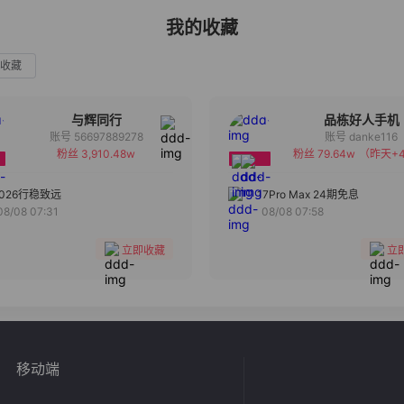
我的收藏
收藏
与辉同行
品栋好人手机
账号 56697889278
账号 danke116
粉丝 3,910.48w
粉丝 79.64w
（昨天+4
备注
备注
分组
分组
2026行稳致远
17Pro Max 24期免息
08/08 07:31
08/08 07:58
收藏
收藏
立即收藏
立
移动端