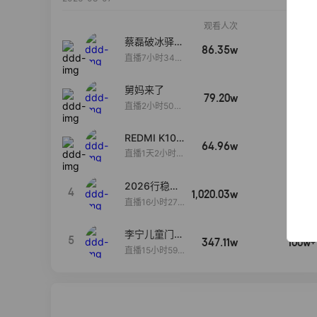
观看人次
销售额
蔡磊破冰驿站
86.35w
100w+
直播间好物分
直播7小时34分
享
3秒
舅妈来了
79.20w
100w+
直播2小时50分
53秒
REDMI K100
64.96w
100w+
Pro系列新品
直播1天2小时3
手机预约开
4分8秒
启！
2026行稳致
4
1,020.03w
100w+
远
直播16小时27
分18秒
李宁儿童门店
5
347.11w
100w+
爆款赤兔8pr
直播15小时59
o终于有货
分52秒
了，全网销冠
刷新历史底价