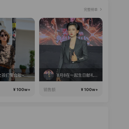
完整榜单
直播中
Diva女孩们集合啦~意大利料特产来啦！
8月8在一起生日献礼盛典
高
¥ 100w+
¥ 100w+
销售额
销售额