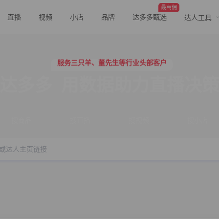
最高佣
直播
视频
小店
品牌
达多多甄选
达人工具
行业价格屠夫，年卡会员低至798/年
服务三只羊、董先生等行业头部客户
行业价格屠夫，年卡会员低至798/年
服务三只羊、董先生等行业头部客户
达多多
用数据助力直播决
搜商品
搜直播
搜视频
搜小店