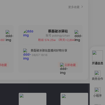
更多收藏
蔡磊破冰驿站
账号 pobingyizhan
69）
粉丝 574.25w
（昨天+2,894）
备注
分组
蔡磊破冰驿站直播间好物分享
08/07 18:16
收藏
开通会员
即收藏
立即收藏
商务合作
小程序