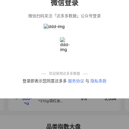
微信登录
佣金
热推达人
微信扫码关注「达多多数据」公众号登录
公仔牌顽渍净洗
20%
5,034
衣粉轻松搓洗去
污渍除菌除螨3倍
洁净去渍家用去
黄
【净浮生】油污
28%
5,031
净厨房油烟机去
重油污去油王污
渍清洁剂油烟净
清洗剂
一品欢【10包鲜
10%
4,241
凉皮】红油麻酱
鲜凉皮现做现发
免煮开袋即食劲
欢迎使用达多多数据
道爽口
艾草抽绳式免撕
4
50%
3,640
登录即表示您同意达多多
服务协议
与
隐私条款
垃圾袋大号特厚
自动收口厨房家
用宿舍不脏手实
惠装
麦醉侠 湿凉皮7袋
5
5%
3,554
*310g/袋红油麻
酱凉皮开袋即食
现做现发
品类指数大盘