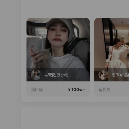
 24期免息
主营欧货穿搭
夏季新品
¥ 100w+
¥ 100w+
销售额
销售额