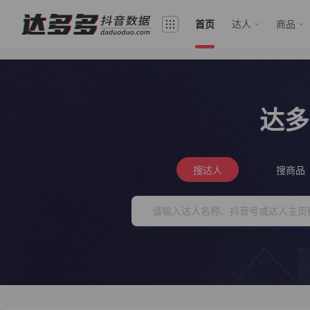
首页
达人
商品
达多
搜达人
搜商品