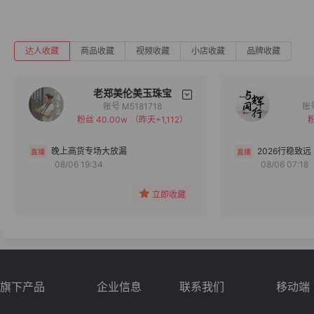
达人收藏
商品收藏
视频收藏
小店收藏
品牌收藏
老郑美伦美玉珠宝
账号 M5181718
粉丝 40.00w
（昨天+1,112）
粉
备注
分组
晚上高货专场大放漏
2026行稳致远
08/06 19:34
08/06 07:18
收藏
立即收藏
旗下产品
企业信息
联系我们
移动端