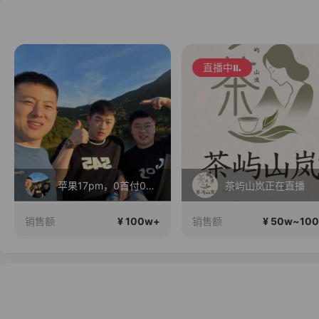
直播中
苹果17pm，0首付0利息！
茶屿山岚正在直播
¥ 100w+
¥ 50w~10
销售额
销售额