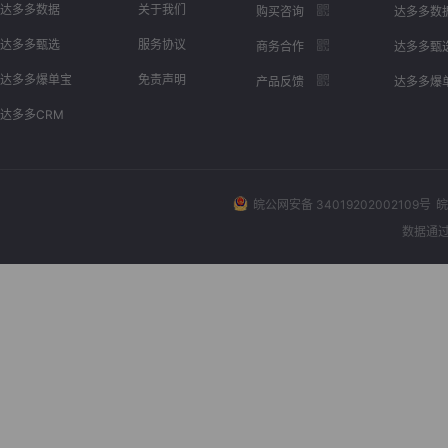
达多多数据
关于我们
购买咨询
达多多数
达多多甄选
服务协议
商务合作
达多多甄
达多多爆单宝
免责声明
产品反馈
达多多爆
达多多CRM
皖公网安备 34019202002109号
皖
数据通