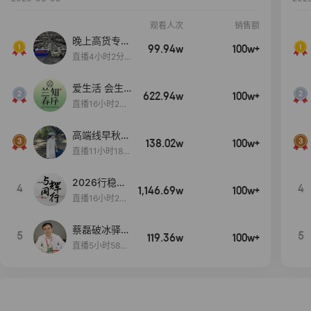
观看人次
销售额
晚上高货专场
99.94w
100w+
大放漏
直播4小时2分5
8秒
爱生活 会生
622.94w
100w+
活
直播16小时24
分31秒
高端线早秋现
138.02w
100w+
货首发
直播11小时18分
50秒
2026行稳致
4
4
1,146.69w
100w+
远
直播16小时20
分34秒
蔡磊破冰驿站
5
5
119.36w
100w+
直播间好物分
直播5小时58分
享
23秒