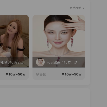
完整榜单
毛戈平眼影310两个正装！
和弟弟差了15岁，约会呢
旺
¥ 10w~50w
¥ 10w~50w
销售额
销售额