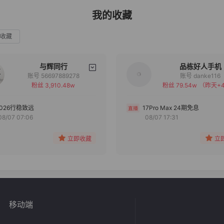
我的收藏
收藏
与辉同行
品栋好人手机
账号 56697889278
账号 danke116
粉丝 3,910.48w
粉丝 79.54w
（昨天+4
备注
备注
分组
分组
2026行稳致远
17Pro Max 24期免息
08/07 07:06
08/07 17:31
收藏
收藏
立即收藏
立
移动端