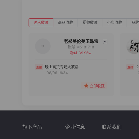
达人收藏
商品收藏
视频收藏
小店收藏
品牌
老郑美伦美玉珠宝
账号 M5181718
粉丝 39.96w
备注
分组
晚上高货专场大放漏
08/06 19:34
收藏
立即收藏
旗下产品
企业信息
联系我们