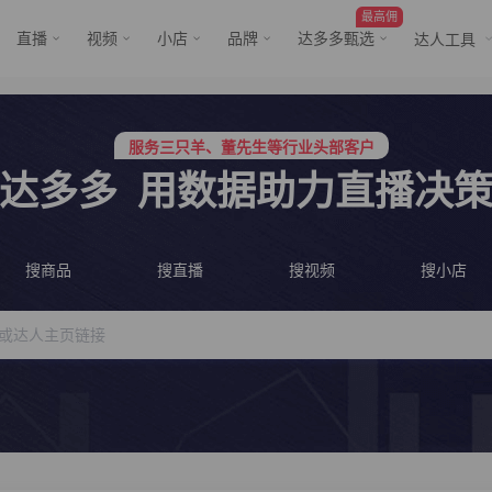
最高佣
直播
视频
小店
品牌
达多多甄选
达人工具
行业价格屠夫，年卡会员低至798/年
服务三只羊、董先生等行业头部客户
行业价格屠夫，年卡会员低至798/年
服务三只羊、董先生等行业头部客户
达多多
用数据助力直播决
搜商品
搜直播
搜视频
搜小店