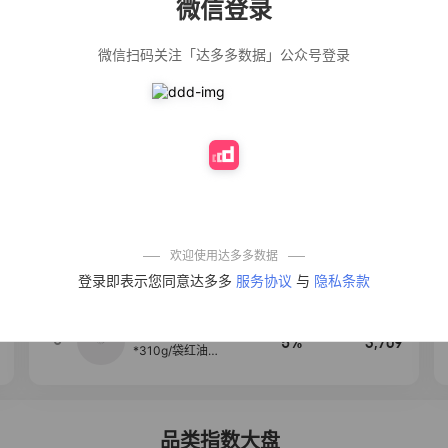
微信登录
佣金
热推达人
微信扫码关注「达多多数据」公众号登录
【净浮生】油污
28%
5,271
净厨房油烟机去
重油污去油王污
渍清洁剂油烟净
清洗剂
公仔牌顽渍净洗
20%
5,149
衣粉轻松搓洗去
污渍除菌除螨3倍
洁净去渍家用去
黄
一品欢【10包鲜
10%
4,321
凉皮】红油麻酱
鲜凉皮现做现发
免煮开袋即食劲
欢迎使用达多多数据
道爽口
艾草抽绳式免撕
4
50%
4,154
登录即表示您同意达多多
服务协议
与
隐私条款
垃圾袋大号特厚
自动收口厨房家
用宿舍不脏手实
惠装
麦醉侠 湿凉皮7袋
5
5%
3,709
*310g/袋红油麻
酱凉皮开袋即食
现做现发
品类指数大盘