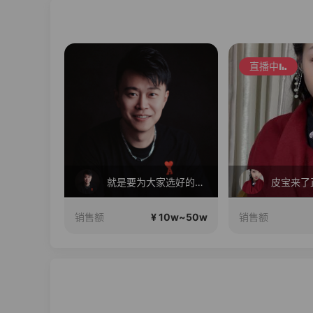
直播中
毛戈平眼影310m买正送正！
就是要为大家选好的产品！做好的价格，不随波逐流！加油！
皮宝来了
10w~50w
¥ 10w~50w
销售额
销售额