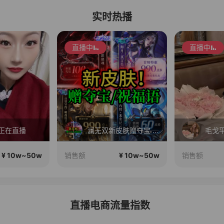
实时热播
直播中
直播中
正在直播
澜无双新皮肤赠夺宝 海月\守约\六耳新皮肤赠祝福语 苏打锋王者小店
¥ 10w~50w
¥ 10w~50w
销售额
销售额
直播电商流量指数