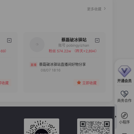
更多收藏
蔡磊破冰驿站
账号 pobingyizhan
69）
粉丝 574.22w
（昨天+2,894）
备注
分组
蔡磊破冰驿站直播间好物分享
08/07 18:16
收藏
开通会员
即收藏
立即收藏
商务合作
小程序