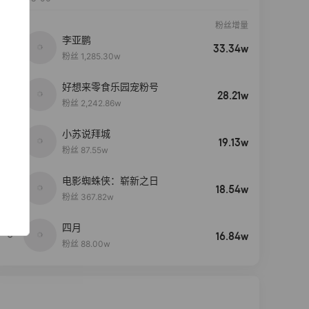
粉丝增量
李亚鹏
33.34w
粉丝 1,285.30w
好想来零食乐园宠粉号
28.21w
粉丝 2,242.86w
小苏说拜城
19.13w
粉丝 87.55w
电影蜘蛛侠：崭新之日
4
18.54w
粉丝 367.82w
四月
5
16.84w
粉丝 88.00w