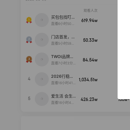
观看人次
销售额
买包包找叮
619.94w
100w+
当,一折购！
直播6小时50分
17秒
门店首发，秋
50.33w
100w+
款大上新！！
直播5小时59分
26秒
TWOI品牌直
84.54w
100w+
播间新款上
直播7小时3分5
新！！！
9秒
2026行稳致
4
1,034.51w
100w+
远
直播16小时41
分3秒
爱生活 会生
5
426.23w
100w+
活
直播16小时45
分48秒