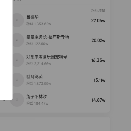
粉丝增量
吕德华
22.05w
粉丝 1,353.62w
曼曼乘务长-福布斯专场
20.02w
粉丝 122.60w
好想来零食乐园宠粉号
16.35w
粉丝 2,214.66w
呱唧🚀菌
4
15.11w
粉丝 1,373.99w
兔子阳林汐
5
14.87w
粉丝 184.47w