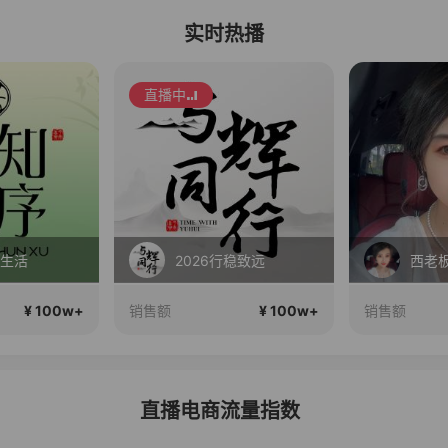
实时热播
直播中
会生活
2026行稳致远
西老
¥ 100w+
¥ 100w+
销售额
销售额
直播电商流量指数