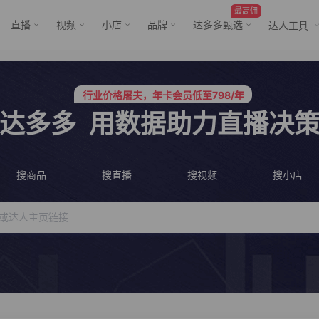
最高佣
直播
视频
小店
品牌
达多多甄选
达人工具
服务三只羊、董先生等行业头部客户
行业价格屠夫，年卡会员低至798/年
服务三只羊、董先生等行业头部客户
行业价格屠夫，年卡会员低至798/年
达多多
用数据助力直播决
搜商品
搜直播
搜视频
搜小店