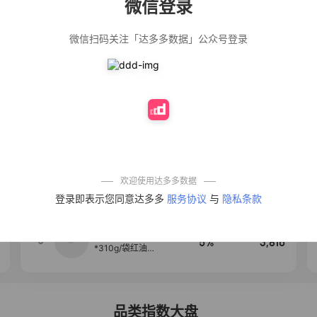
微信登录
佣金
热推达人
微信扫码关注「达多多数据」公众号登录
【净浮生】油污
28%
5,199
净厨房油烟机去
重油污去油王污
渍清洁剂油烟净
清洗剂
公仔牌顽渍净洗
20%
5,177
衣粉轻松搓洗去
污渍除菌除螨3倍
洁净去渍家用去
黄
【75只装】手提
50%
4,303
式垃圾袋子穿绳
加厚家用宿舍塑
料袋厨房抽绳式
欢迎使用达多多数据
垃圾袋
一品欢【10包鲜
4
10%
4,286
登录即表示您同意达多多
服务协议
与
隐私条款
凉皮】红油麻酱
鲜凉皮现做现发
免煮开袋即食劲
道爽口
麦醉侠 湿凉皮7袋
5
5%
3,816
*310g/袋红油麻
酱凉皮开袋即食
现做现发
品类指数大盘