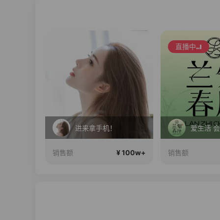
直播中
胖哥小妹（140-155小个子穿搭）正在直播
进来拿手机！
爱生活 
¥ 100w+
¥ 100w+
销售额
销售额