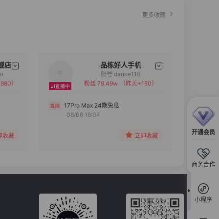
更多收藏
舰店
品栋好人手机
an
账号 danke116
980）
粉丝 79.49w
（昨天+150）
备注
分组
17Pro Max 24期免息
08/06 16:04
收藏
开通会员
即收藏
立即收藏
商务合作
小程序