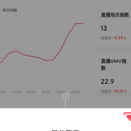
直播场次指数
13
+3.33
较前日
%
直播GMV指
数
22.9
+10.23
较前日
%
抖音热推商品
完整榜单
2026-08-05