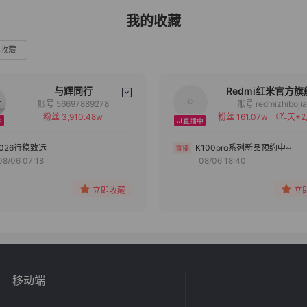
我的收藏
收藏
与辉同行
Redmi红米官方旗
账号 56697889278
账号 redmizhiboji
粉丝 3,910.48w
粉丝 161.07w
（昨天+2,
备注
备注
分组
分组
2026行稳致远
K100pro系列新品预约中~
08/06 07:18
08/06 18:40
收藏
收藏
立即收藏
立
移动端