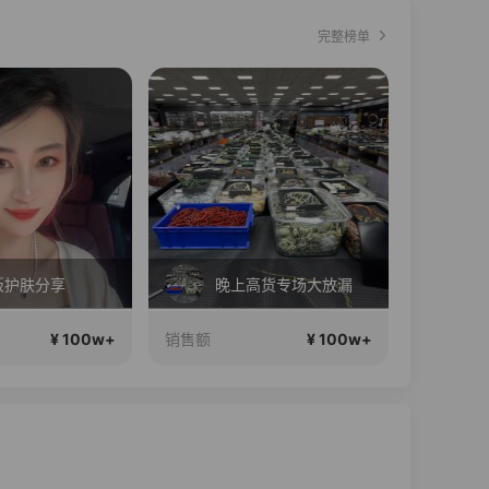
完整榜单
直播中
板护肤分享
晚上高货专场大放漏
¥ 100w+
¥ 100w+
销售额
销售额