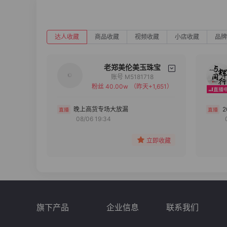
达人收藏
商品收藏
视频收藏
小店收藏
品牌
老郑美伦美玉珠宝
账号 M5181718
粉丝 40.00w
（昨天+1,651）
备注
分组
晚上高货专场大放漏
08/06 19:34
收藏
立即收藏
旗下产品
企业信息
联系我们