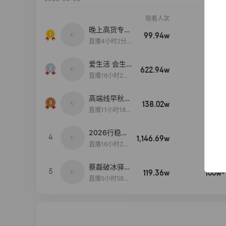
观看人次
销售额
晚上高货专场
99.94w
100w+
大放漏
直播4小时2分5
8秒
爱生活 会生
622.94w
100w+
活
直播16小时24
分31秒
高端线早秋现
138.02w
100w+
货首发
直播11小时18分
50秒
2026行稳致
4
1,146.69w
100w+
远
直播16小时20
分34秒
蔡磊破冰驿站
5
119.36w
100w+
直播间好物分
直播5小时58分
享
23秒