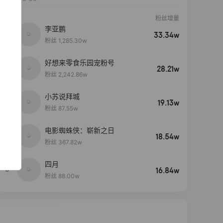
粉丝增量
李亚鹏
33.34w
粉丝 1,285.30w
好想来零食乐园宠粉号
28.21w
粉丝 2,242.86w
小苏说拜城
19.13w
粉丝 87.55w
电影蜘蛛侠：崭新之日
4
18.54w
粉丝 367.82w
四月
5
16.84w
粉丝 88.00w