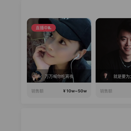
直播中
在直播
万万喊你吃宵夜
10w~50w
¥ 10w~50w
销售额
销售额