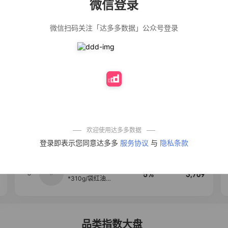
微信登录
佣金
热推达人
微信扫码关注「达多多数据」公众号登录
【净浮生】油污
28%
5,271
净厨房油烟机去
重油污去油王污
渍清洁剂油烟净
清洗剂
公仔牌顽渍净洗
20%
5,149
衣粉轻松搓洗去
污渍除菌除螨3倍
洁净去渍家用去
黄
一品欢【10包鲜
10%
4,321
凉皮】红油麻酱
鲜凉皮现做现发
免煮开袋即食劲
欢迎使用达多多数据
道爽口
艾草抽绳式免撕
4
50%
4,154
登录即表示您同意达多多
服务协议
与
隐私条款
垃圾袋大号特厚
自动收口厨房家
用宿舍不脏手实
惠装
麦醉侠 湿凉皮7袋
5
5%
3,709
*310g/袋红油麻
酱凉皮开袋即食
现做现发
品类指数大盘