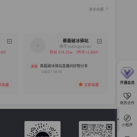
更多收藏
蔡磊破冰驿站
账号 pobingyizhan
69）
粉丝 574.22w
（昨天+2,894）
备注
分组
蔡磊破冰驿站直播间好物分享
08/07 18:16
收藏
开通会员
即收藏
立即收藏
商务合作
小程序