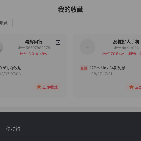
我的收藏
收藏
与辉同行
品栋好人手机
账号 56697889278
账号 danke116
粉丝 3,910.48w
粉丝 79.54w
（昨天+4
备注
备注
分组
分组
2026行稳致远
17Pro Max 24期免息
08/07 07:06
08/07 17:31
收藏
收藏
立即收藏
立
移动端