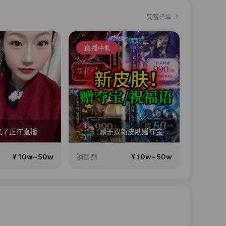
完整榜单
直播中
直播中
来了正在直播
澜无双新皮肤赠夺宝 海月\守约\六耳新皮肤赠祝福语 苏打锋王者小店
¥ 10w~50w
¥ 10w~50w
销售额
销售额