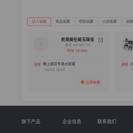
达人收藏
商品收藏
视频收藏
小店收藏
品牌
老郑美伦美玉珠宝
账号 M5181718
粉丝 39.96w
备注
分组
晚上高货专场大放漏
08/06 19:34
收藏
立即收藏
旗下产品
企业信息
联系我们