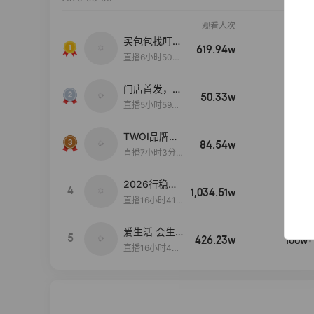
观看人次
销售额
买包包找叮
619.94w
100w+
当,一折购！
直播6小时50分
17秒
门店首发，秋
50.33w
100w+
款大上新！！
直播5小时59分
26秒
TWOI品牌直
84.54w
100w+
播间新款上
直播7小时3分5
新！！！
9秒
2026行稳致
4
1,034.51w
100w+
远
直播16小时41
分3秒
爱生活 会生
5
426.23w
100w+
活
直播16小时45
分48秒