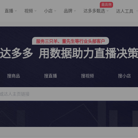
最高佣
直播
视频
小店
品牌
达多多甄选
达人工具
服务三只羊、董先生等行业头部客户
行业价格屠夫，年卡会员低至798/年
服务三只羊、董先生等行业头部客户
达多多
用数据助力直播决
行业价格屠夫，年卡会员低至798/年
搜商品
搜直播
搜视频
搜小店