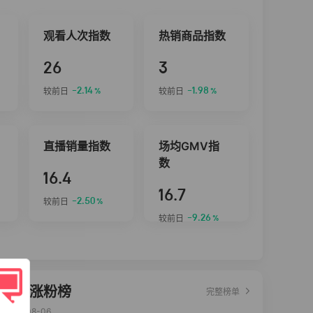
观看人次指数
热销商品指数
26
3
-2.14
-1.98
较前日
较前日
%
%
直播销量指数
场均GMV指
数
16.4
16.7
-2.50
较前日
%
-9.26
较前日
%
达人涨粉榜
完整榜单
2026-08-06