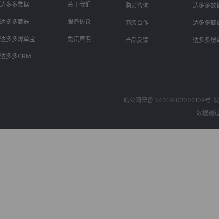
达多多数据
关于我们
购买咨询
达多多数
达多多甄选
服务协议
商务合作
达多多甄
达多多爆单宝
免责声明
产品反馈
达多多爆
达多多CRM
皖公网安备 34019202002109号
皖
数据通