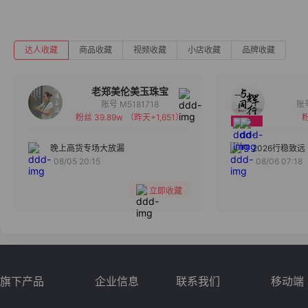
达人收藏
商品收藏
视频收藏
小店收藏
品牌收藏
老郑美伦美玉珠宝
账号 M5181718
粉丝 39.89w
（昨天+1,651）
粉
备注
分组
晚上高货专场大放漏
2026行稳致远
08/05 20:15
08/06 07:18
收藏
立即收藏
旗下产品
企业信息
联系我们
移动端