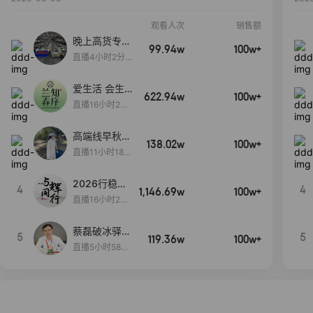
观看人次
销售额
晚上高货专场
99.94w
100w+
大放漏
直播4小时2分5
8秒
爱生活 会生
622.94w
100w+
活
直播16小时24
分31秒
高端线早秋现
138.02w
100w+
货首发
直播11小时18分
50秒
2026行稳致
4
4
1,146.69w
100w+
远
直播16小时20
分34秒
蔡磊破冰驿站
5
5
119.36w
100w+
直播间好物分
直播5小时58分
享
23秒