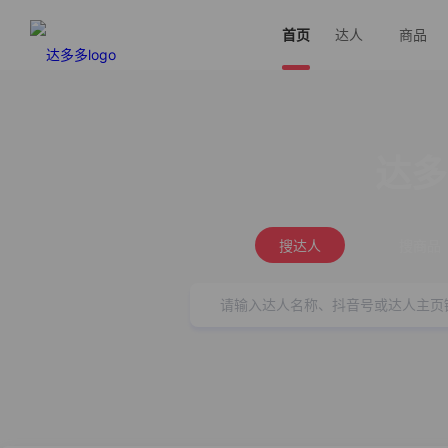
首页
达人
商品
达多
搜达人
搜商品