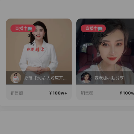
直播中
直播中
夏琳【水光·人胶原开创者】早上7点直播正在直播
西老板护肤分享
¥ 100w+
¥ 100
销售额
销售额