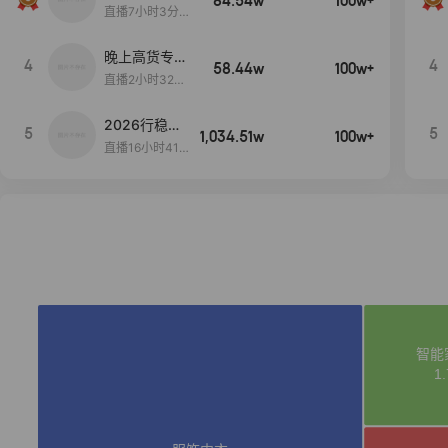
84.54w
100w+
播间新款上
直播7小时3分5
新！！！
9秒
晚上高货专场
4
4
58.44w
100w+
大放漏
直播2小时32分
42秒
2026行稳致
5
5
1,034.51w
100w+
远
直播16小时41
分3秒