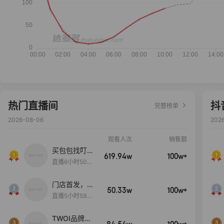
热门直播间
抖
完整榜单
2026-08-06
202
观看人次
销售额
买包包找叮
619.94w
100w+
当,一折购！
直播6小时50分
17秒
门店首发，秋
50.33w
100w+
款大上新！！
直播5小时59分
26秒
TWOI品牌直