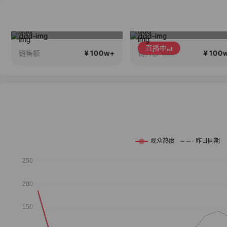
王孟南VS丁鹏
秋款第三期！人
直播中
¥ 100w+
¥ 100
销售额
销售额