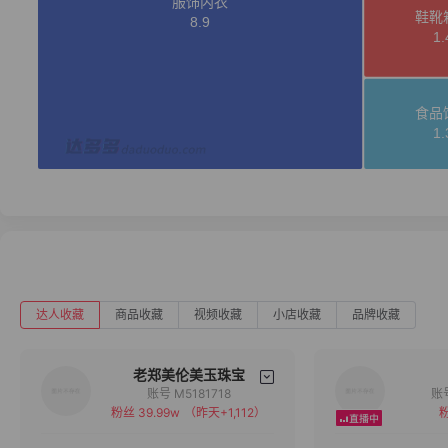
达人收藏
商品收藏
视频收藏
小店收藏
品牌收藏
老郑美伦美玉珠宝
账号 M5181718
粉丝 39.99w
（昨天+1,112）
粉
备注