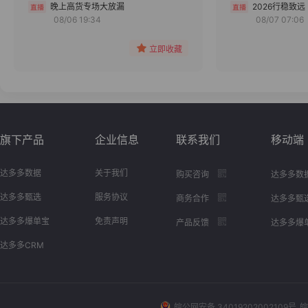
分组
晚上高货专场大放漏
2026行稳致远
08/06 19:34
08/07 07:06
收藏
立即收藏
旗下产品
企业信息
联系我们
移动端
达多多数据
关于我们
购买咨询
达多多数
达多多甄选
服务协议
商务合作
达多多甄
达多多爆单宝
免责声明
产品反馈
达多多爆
达多多CRM
皖公网安备 34019202002109号
皖