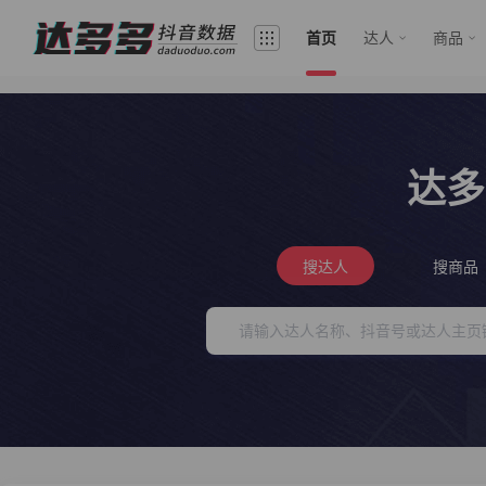
首页
达人
商品
达多
搜达人
搜商品