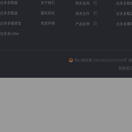
达多多数据
关于我们
购买咨询
达多多数
达多多甄选
服务协议
商务合作
达多多甄
达多多爆单宝
免责声明
产品反馈
达多多爆
达多多CRM
皖公网安备 34019202002109号
皖
数据通