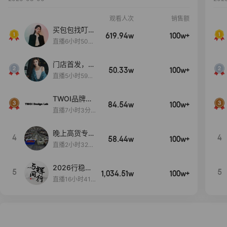
观看人次
销售额
买包包找叮
619.94w
100w+
当,一折购！
直播6小时50分
17秒
门店首发，秋
50.33w
100w+
款大上新！！
直播5小时59分
26秒
TWOI品牌直
84.54w
100w+
播间新款上
直播7小时3分5
新！！！
9秒
晚上高货专场
4
4
58.44w
100w+
大放漏
直播2小时32分
42秒
2026行稳致
5
5
1,034.51w
100w+
远
直播16小时41
分3秒