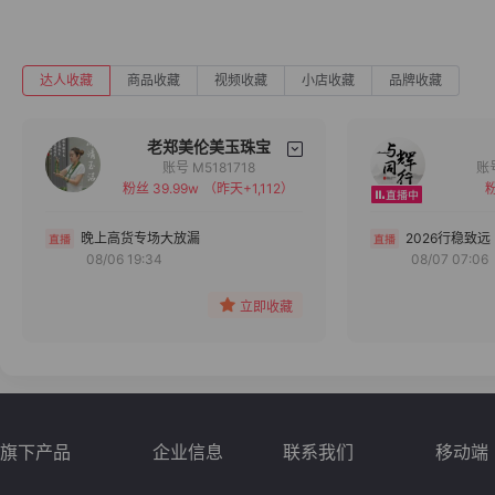
达人收藏
商品收藏
视频收藏
小店收藏
品牌收藏
老郑美伦美玉珠宝
账号 M5181718
粉丝 39.99w
（昨天+1,112）
粉
备注
分组
晚上高货专场大放漏
2026行稳致远
08/06 19:34
08/07 07:06
收藏
立即收藏
旗下产品
企业信息
联系我们
移动端