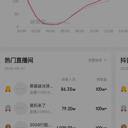
热门直播间
抖
完整榜单
2026-08-07
202
观看人次
销售额
蔡磊破冰驿站
86.35w
100w+
直播间好物分
直播7小时34分
享
3秒
舅妈来了
79.20w
100w+
直播2小时50分
53秒
2026行稳致