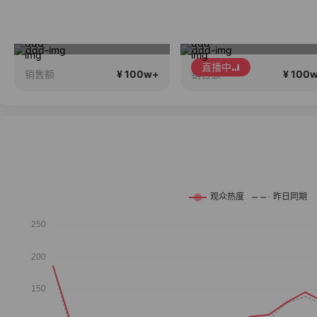
夏季新品搭配分享～
维密中国十
直播中
¥ 100w+
¥ 100
销售额
销售额