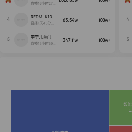
1,020.03w
100w+
远
直播16小时27
分18秒
REDMI K100
4
4
63.54w
100w+
Pro系列新品
直播1天45分37
手机预约开
秒
启！
李宁儿童门店
5
5
347.11w
100w+
爆款赤兔8pr
直播15小时59
o终于有货
分52秒
了，全网销冠
刷新历史底价