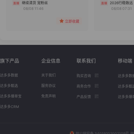
分组
继续清货 宠粉丝
2026行稳致远
08/08 11:46
08/08 07:31
收藏
立即收藏
旗下产品
企业信息
联系我们
移动端
达多多数据
关于我们
购买咨询
达多多数
达多多甄选
服务协议
商务合作
达多多甄
达多多爆单宝
免责声明
产品反馈
达多多爆
达多多CRM
皖公网安备 34019202002109号
皖