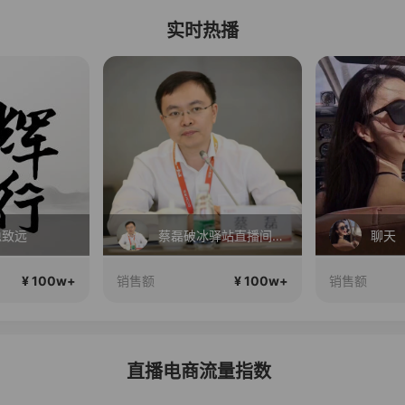
实时热播
稳致远
蔡磊破冰驿站直播间好物分享
聊天
¥ 100w+
¥ 100w+
销售额
销售额
直播电商流量指数