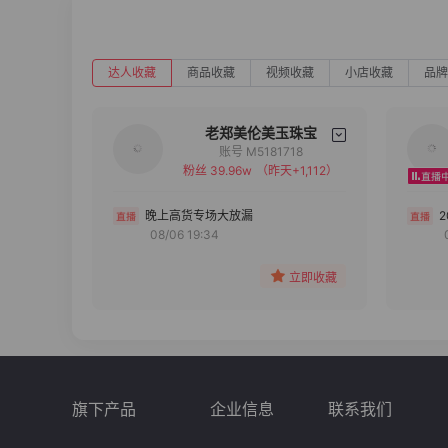
达人收藏
商品收藏
视频收藏
小店收藏
品牌
老郑美伦美玉珠宝
账号 M5181718
粉丝 39.96w
（昨天+1,112）
备注
分组
晚上高货专场大放漏
08/06 19:34
收藏
立即收藏
旗下产品
企业信息
联系我们