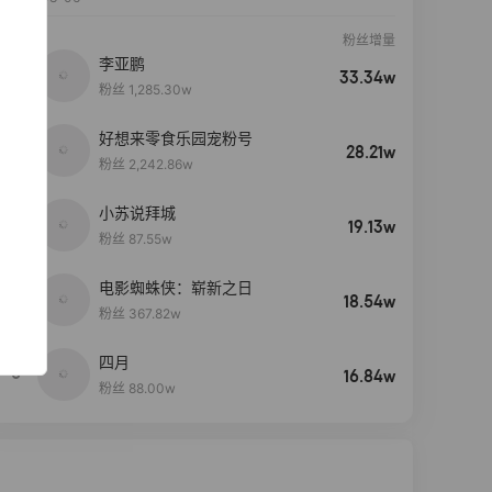
粉丝增量
李亚鹏
33.34w
粉丝 1,285.30w
好想来零食乐园宠粉号
28.21w
粉丝 2,242.86w
小苏说拜城
19.13w
粉丝 87.55w
电影蜘蛛侠：崭新之日
4
18.54w
粉丝 367.82w
四月
5
16.84w
粉丝 88.00w