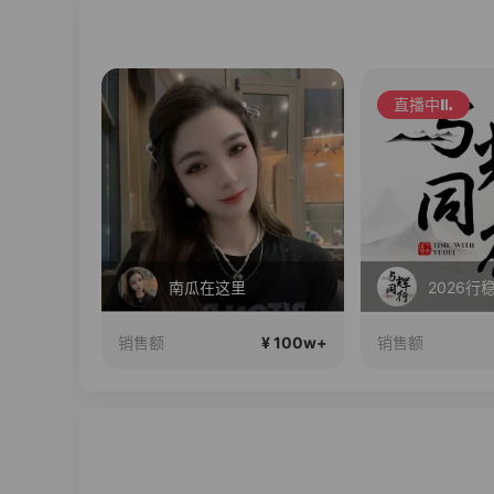
直播中
 24期免息
南瓜在这里
2026行
¥ 100w+
¥ 100w+
销售额
销售额