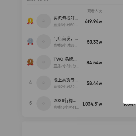
观看人次
销售额
买包包找叮
619.94w
100w+
当,一折购！
直播6小时50分
17秒
门店首发，秋
50.33w
100w+
款大上新！！
直播5小时59分
26秒
TWOI品牌直
84.54w
100w+
播间新款上
直播7小时3分5
新！！！
9秒
晚上高货专场
4
58.44w
100w+
大放漏
直播2小时32分
42秒
2026行稳致
5
1,034.51w
100w+
远
直播16小时41
分3秒