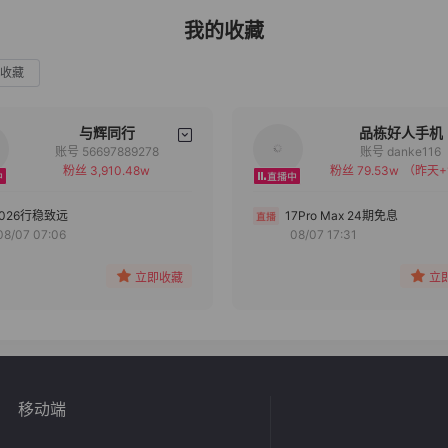
我的收藏
收藏
与辉同行
品栋好人手机
账号 56697889278
账号 danke116
粉丝 3,910.48w
粉丝 79.53w
（昨天+
备注
备注
分组
分组
2026行稳致远
17Pro Max 24期免息
08/07 07:06
08/07 17:31
收藏
收藏
立即收藏
立
移动端