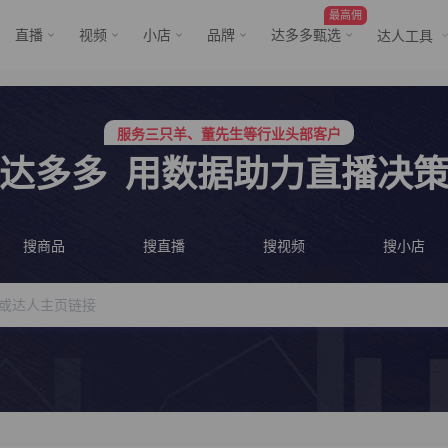
最高佣
直播
视频
小店
品牌
达多多甄选
达人工具
服务三只羊、董先生等行业头部客户
行业价格屠夫，年卡会员低至798/年
服务三只羊、董先生等行业头部客户
行业价格屠夫，年卡会员低至798/年
达多多
用数据助力直播决
搜商品
搜直播
搜视频
搜小店