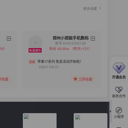
更多收藏
郑州小郑姐手机数码
账号 61403362138
16）
粉丝 49.95w
（昨天+121）
备注
分组
苹果17系列 免息活动开始啦！
08/07 06:37
收藏
开通会员
即收藏
立即收藏
商务合作
小程序