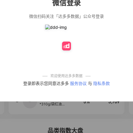
微信登录
佣金
热推达人
微信扫码关注「达多多数据」公众号登录
【净浮生】油污
28%
5,271
净厨房油烟机去
重油污去油王污
渍清洁剂油烟净
清洗剂
公仔牌顽渍净洗
20%
5,149
衣粉轻松搓洗去
污渍除菌除螨3倍
洁净去渍家用去
黄
一品欢【10包鲜
10%
4,321
凉皮】红油麻酱
鲜凉皮现做现发
免煮开袋即食劲
欢迎使用达多多数据
道爽口
艾草抽绳式免撕
4
50%
4,154
登录即表示您同意达多多
服务协议
与
隐私条款
垃圾袋大号特厚
自动收口厨房家
用宿舍不脏手实
惠装
麦醉侠 湿凉皮7袋
5
5%
3,709
*310g/袋红油麻
酱凉皮开袋即食
现做现发
品类指数大盘