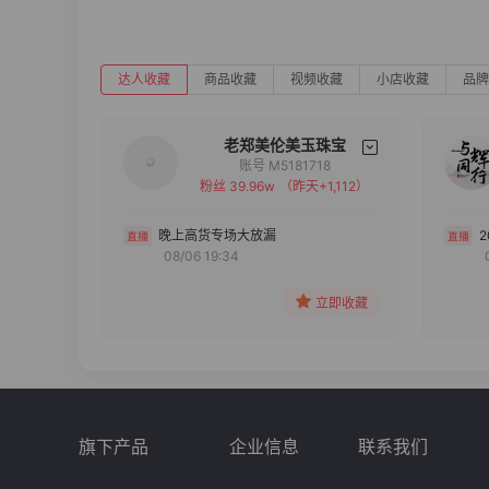
达人收藏
商品收藏
视频收藏
小店收藏
品牌
老郑美伦美玉珠宝
账号 M5181718
粉丝 39.96w
（昨天+1,112）
备注
分组
晚上高货专场大放漏
08/06 19:34
收藏
立即收藏
旗下产品
企业信息
联系我们