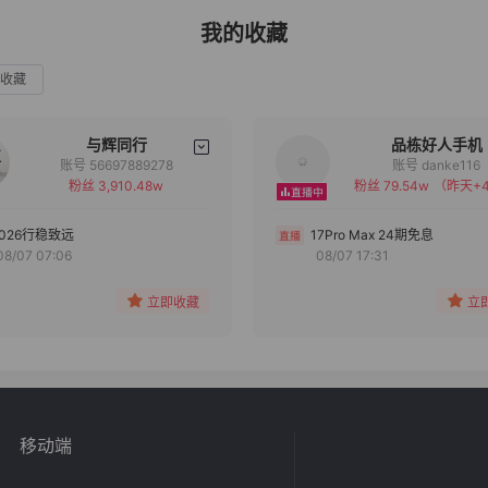
我的收藏
收藏
与辉同行
品栋好人手机
账号 56697889278
账号 danke116
粉丝 3,910.48w
粉丝 79.54w
（昨天+4
备注
备注
分组
分组
2026行稳致远
17Pro Max 24期免息
08/07 07:06
08/07 17:31
收藏
收藏
立即收藏
立
移动端