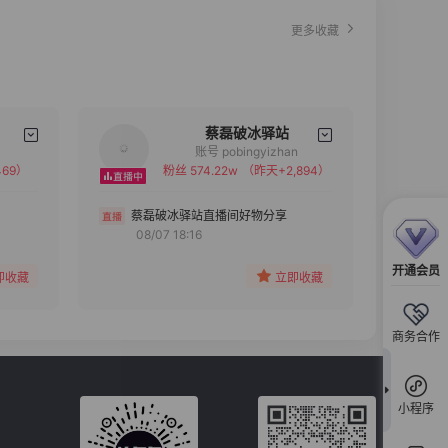
更多收藏
蔡磊破冰驿站
账号 pobingyizhan
69）
粉丝 574.22w
（昨天+2,894）
备注
分组
蔡磊破冰驿站直播间好物分享
08/07 18:16
收藏
开通会员
即收藏
立即收藏
商务合作
小程序