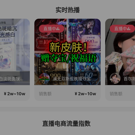
实时热播
直播中
直播中
欧诗漫美白淡斑面膜4.0新品上市！限时拍1发20件，1片焕亮 7天淡斑
澜无双新皮肤赠夺宝 海月\守约\六耳新皮肤赠祝福语 苏打锋王者小店
首尔
¥ 2w~10w
¥ 2w~10w
销售额
销售额
直播电商流量指数