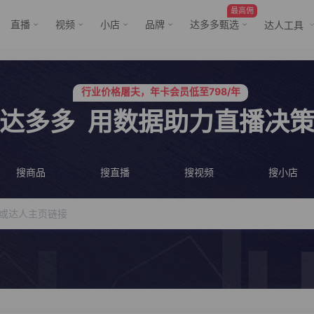
最高佣
直播
视频
小店
品牌
达多多甄选
达人工具
服务三只羊、董先生等行业头部客户
行业价格屠夫，年卡会员低至798/年
服务三只羊、董先生等行业头部客户
行业价格屠夫，年卡会员低至798/年
达多多
用数据助力直播决
搜商品
搜直播
搜视频
搜小店