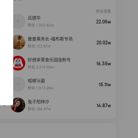
粉丝增量
吕德华
22.05w
粉丝 1,353.62w
曼曼乘务长-福布斯专场
20.02w
粉丝 122.60w
好想来零食乐园宠粉号
16.35w
粉丝 2,214.66w
呱唧🚀菌
4
15.11w
粉丝 1,373.99w
兔子阳林汐
5
14.87w
粉丝 184.47w