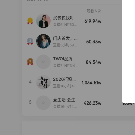
观看人次
销售额
买包包找叮
619.94w
100w+
当,一折购！
直播6小时50分
17秒
门店首发，秋
50.33w
100w+
款大上新！！
直播5小时59分
26秒
TWOI品牌直
84.54w
100w+
播间新款上
直播7小时3分5
新！！！
9秒
2026行稳致
4
1,034.51w
100w+
远
直播16小时41
分3秒
爱生活 会生
5
426.23w
100w+
活
直播16小时45
分48秒