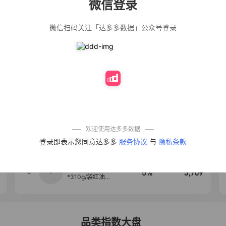
微信登录
佣金
热推达人
微信扫码关注「达多多数据」公众号登录
【净浮生】油污
28%
5,271
净厨房油烟机去
重油污去油王污
渍清洁剂油烟净
清洗剂
公仔牌顽渍净洗
20%
5,149
衣粉轻松搓洗去
污渍除菌除螨3倍
洁净去渍家用去
黄
一品欢【10包鲜
10%
4,321
凉皮】红油麻酱
鲜凉皮现做现发
免煮开袋即食劲
欢迎使用达多多数据
道爽口
艾草抽绳式免撕
4
50%
4,154
登录即表示您同意达多多
服务协议
与
隐私条款
垃圾袋大号特厚
自动收口厨房家
用宿舍不脏手实
惠装
麦醉侠 湿凉皮7袋
5
5%
3,709
*310g/袋红油麻
酱凉皮开袋即食
现做现发
品类指数大盘