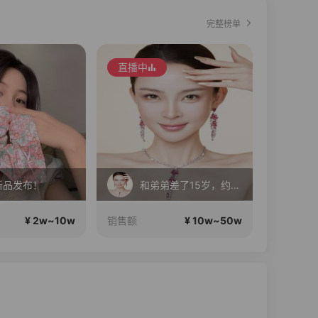
完整榜单
直播中
直播中
新品发布！
和弟弟差了15岁，约会呢
¥ 2w~10w
¥ 10w~50w
销售额
销售额