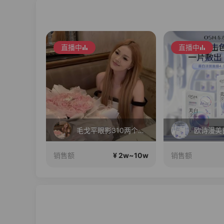
直播中
直播中
就是要为大家选好的产品！做好的价格，不随波逐流！加油！
毛戈平眼影310两个正装！
 2w~10w
¥ 2w~10w
销售额
销售额