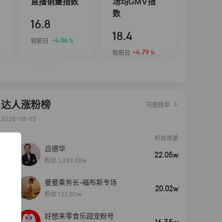
直播销量指数
场均GMV指
数
16.8
18.4
-4.06
较前日
%
+4.79
较前日
%
达人涨粉榜
完整榜单
2026-08-05
粉丝增量
吕德华
22.05w
粉丝 1,353.62w
曼曼乘务长-福布斯专场
20.02w
粉丝 122.60w
好想来零食乐园宠粉号