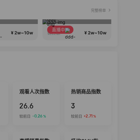
完整榜单
有效化妆，还原美貌，公主请进
一定有你喜欢吃的
新
直播中
直播中
¥ 2w~10w
¥ 2w~10w
销售额
销售额
观看人次指数
热销商品指数
26.6
3
-0.26
+2.71
较前日
较前日
%
%