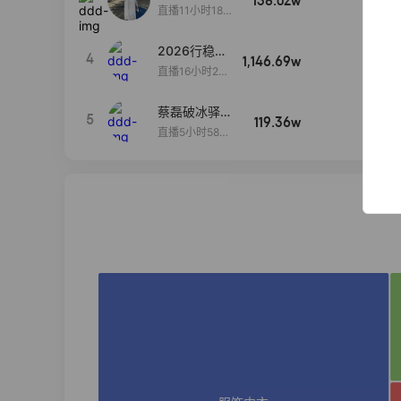
138.02w
100w+
货首发
直播11小时18分
50秒
2026行稳致
4
1,146.69w
100w+
远
直播16小时20
分34秒
蔡磊破冰驿站
5
119.36w
100w+
直播间好物分
直播5小时58分
享
23秒