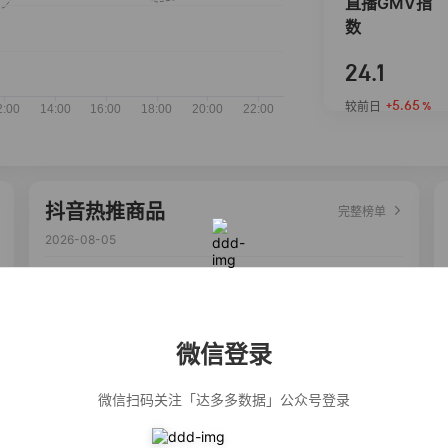
直播GMV指
数
24.1
+5.65
较前日
%
抖音热推商品
完整榜单
2026-08-05
佣金
热推达人
【净浮生】油污
28%
5,199
净厨房油烟机去
重油污去油王污
微信登录
渍清洁剂油烟净
清洗剂
公仔牌顽渍净洗
20%
5,177
衣粉轻松搓洗去
微信扫码关注「达多多数据」公众号登录
污渍除菌除螨3倍
洁净去渍家用去
黄
【75只装】手提