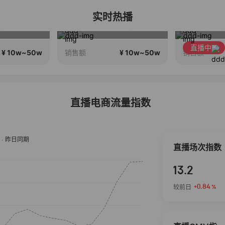
实时热播
苹果17pm，0首付0利息！
只有凤凰单丛，只做凤凰产区
直播中
¥ 10w~50w
¥ 10w~50w
销售额
销售额
直播电商流量指数
直播场次指数
13.2
+0.84
较前日
%