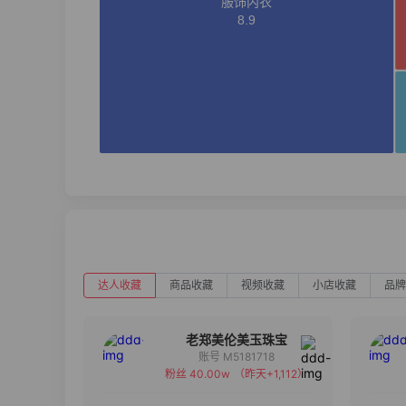
达人收藏
商品收藏
视频收藏
小店收藏
品牌
老郑美伦美玉珠宝
账号 M5181718
粉丝 40.00w
（昨天+1,112）
备注