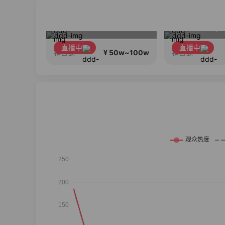
长三角国际6号仓正在直播
暑期狂欢！温博士重磅福利机制 ! 明星同款套装!限时狂欢！
直播中
直播中
¥ 100w+
¥ 50w~100w
销售额
销售额