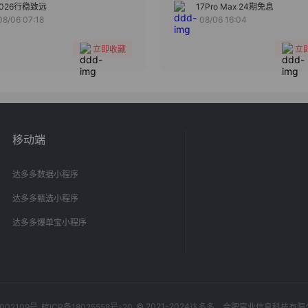
分组
分组
2026行稳致远
17Pro Max 24期免息
08/06 07:18
08/06 16:04
收藏
收藏
立即收藏
立
移动端
达多多数据小程序
达多多甄选小程序
达多多爆单宝小程序
© 2021-2024
002109号
皖ICP备18025558号-20
达多多
，合肥宸业信息科技有限公司，Al