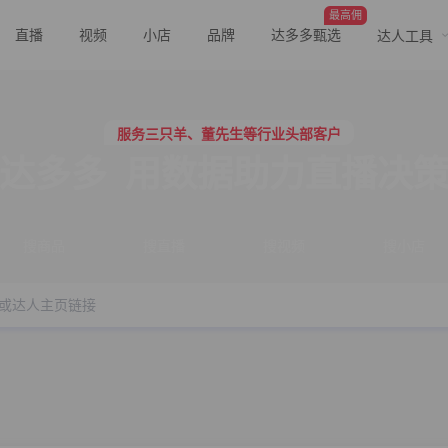
最高佣
直播
视频
小店
品牌
达多多甄选
达人工具
服务三只羊、董先生等行业头部客户
行业价格屠夫，年卡会员低至798/年
服务三只羊、董先生等行业头部客户
行业价格屠夫，年卡会员低至798/年
达多多
用数据助力直播决
搜商品
搜直播
搜视频
搜小店