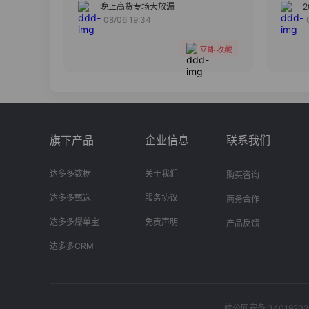
分组
晚上高货专场大放漏
08/06 19:34
收藏
立即收藏
旗下产品
企业信息
联系我们
达多多数据
关于我们
购买咨询
达多多甄选
服务协议
商务合作
达多多爆单宝
免责声明
产品反馈
达多多CRM
皖公网安备 34019202