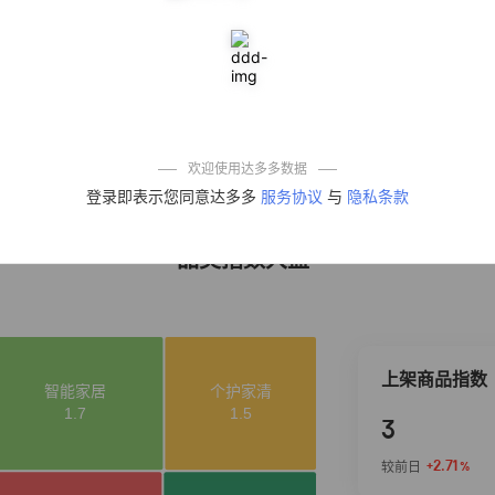
50%
4,303
式垃圾袋子穿绳
加厚家用宿舍塑
料袋厨房抽绳式
垃圾袋
一品欢【10包鲜
4
10%
4,286
凉皮】红油麻酱
鲜凉皮现做现发
免煮开袋即食劲
道爽口
麦醉侠 湿凉皮7袋
5
5%
3,816
*310g/袋红油麻
欢迎使用达多多数据
酱凉皮开袋即食
登录即表示您同意达多多
服务协议
与
隐私条款
现做现发
品类指数大盘
上架商品指数
3
+2.71
较前日
%