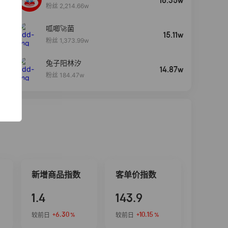
16.35w
粉丝 2,214.66w
呱唧🚀菌
4
15.11w
粉丝 1,373.99w
兔子阳林汐
5
14.87w
粉丝 184.47w
新增商品指数
客单价指数
1.4
143.9
+6.30
+10.15
较前日
较前日
%
%