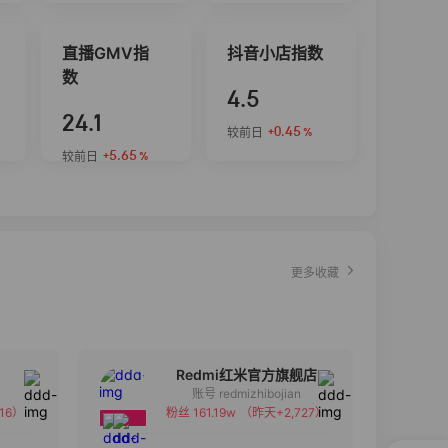
直播GMV指
抖音小店指数
数
4.5
24.1
+0.45
较前日
%
+5.65
较前日
%
更多收藏
Redmi红米官方旗舰店
账号 redmizhibojian
16）
粉丝 161.19w
（昨天+2,727）
备注