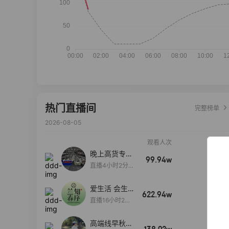
热门直播间
完整榜单
2026-08-05
观看人次
销售额
晚上高货专场
99.94w
100w+
大放漏
直播4小时2分5
8秒
爱生活 会生
622.94w
100w+
活
直播16小时24
分31秒
高端线早秋现