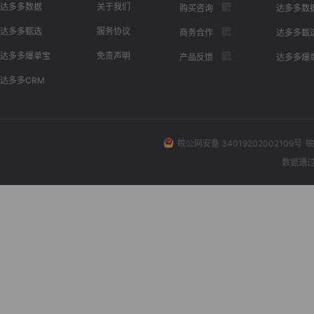
达多多数据
关于我们
购买咨询
达多多数
达多多甄选
服务协议
商务合作
达多多甄
达多多爆单宝
免责声明
产品反馈
达多多爆
达多多CRM
皖公网安备 34019202002109号
皖
数据通