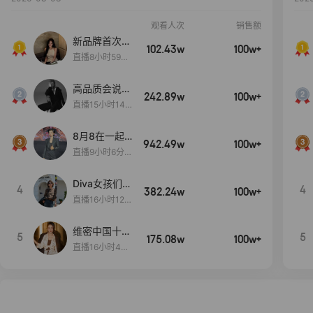
观看人次
销售额
新品牌首次大
102.43w
100w+
上新
直播8小时59分
7秒
高品质会说
242.89w
100w+
话….
直播15小时14
分50秒
8月8在一起
942.49w
100w+
生日献礼盛典
直播9小时6分1
2秒
Diva女孩们集
4
4
382.24w
100w+
合啦~意大利
直播16小时12
料特产来啦！
分
维密中国十周
5
5
175.08w
100w+
年 与你如此
直播16小时48
闪耀 抖音超
分34秒
级品牌日