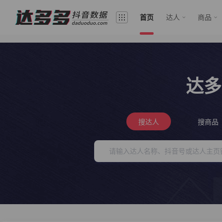
首页
达人
商品
达多
搜达人
搜商品