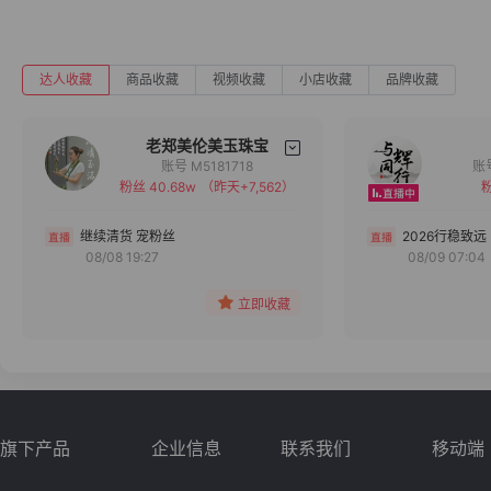
达人收藏
商品收藏
视频收藏
小店收藏
品牌收藏
老郑美伦美玉珠宝
账号 M5181718
粉丝 40.68w
（昨天+7,562）
粉
备注
分组
继续清货 宠粉丝
2026行稳致远
08/08 19:27
08/09 07:04
收藏
立即收藏
旗下产品
企业信息
联系我们
移动端