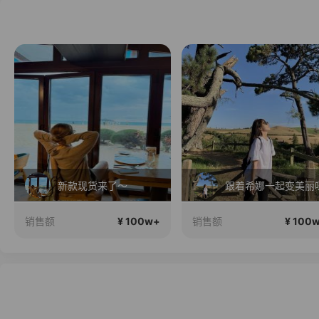
新款现货来了～
跟着希娜一起变美丽
¥ 100w+
¥ 100
销售额
销售额