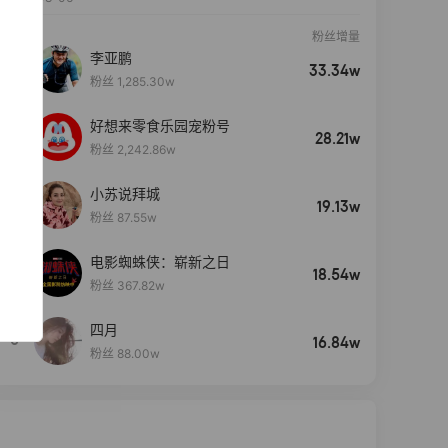
粉丝增量
李亚鹏
33.34w
粉丝 1,285.30w
好想来零食乐园宠粉号
28.21w
粉丝 2,242.86w
小苏说拜城
19.13w
粉丝 87.55w
电影蜘蛛侠：崭新之日
4
18.54w
粉丝 367.82w
四月
5
16.84w
粉丝 88.00w