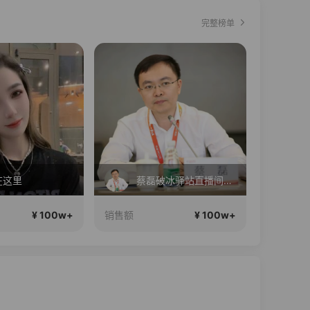
完整榜单
在这里
蔡磊破冰驿站直播间好物分享
聊
¥ 100w+
¥ 100w+
销售额
销售额