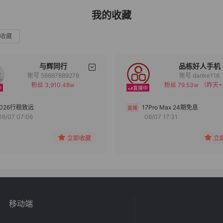
我的收藏
收藏
与辉同行
品栋好人手机
账号 56697889278
账号 danke116
粉丝 3,910.48w
粉丝 79.53w
（昨天+
备注
备注
分组
分组
2026行稳致远
17Pro Max 24期免息
08/07 07:06
08/07 17:31
收藏
收藏
立即收藏
立
移动端