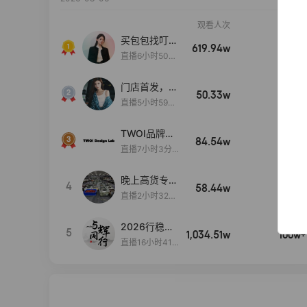
观看人次
销售额
买包包找叮
619.94w
100w+
当,一折购！
直播6小时50分
17秒
门店首发，秋
50.33w
100w+
款大上新！！
直播5小时59分
26秒
TWOI品牌直
84.54w
100w+
播间新款上
直播7小时3分5
新！！！
9秒
晚上高货专场
4
58.44w
100w+
大放漏
直播2小时32分
42秒
2026行稳致
5
1,034.51w
100w+
远
直播16小时41
分3秒