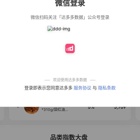
微信登录
佣金
热推达人
微信扫码关注「达多多数据」公众号登录
【净浮生】油污
28%
5,271
净厨房油烟机去
重油污去油王污
渍清洁剂油烟净
清洗剂
公仔牌顽渍净洗
20%
5,149
衣粉轻松搓洗去
污渍除菌除螨3倍
洁净去渍家用去
黄
一品欢【10包鲜
10%
4,321
凉皮】红油麻酱
鲜凉皮现做现发
免煮开袋即食劲
欢迎使用达多多数据
道爽口
艾草抽绳式免撕
4
50%
4,154
登录即表示您同意达多多
服务协议
与
隐私条款
垃圾袋大号特厚
自动收口厨房家
用宿舍不脏手实
惠装
麦醉侠 湿凉皮7袋
5
5%
3,709
*310g/袋红油麻
酱凉皮开袋即食
现做现发
品类指数大盘