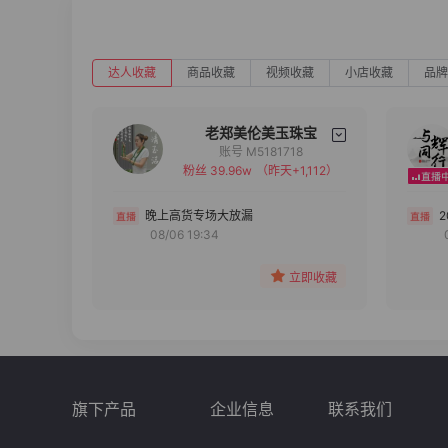
达人收藏
商品收藏
视频收藏
小店收藏
品牌
老郑美伦美玉珠宝
账号 M5181718
粉丝 39.96w
（昨天+1,112）
备注
分组
晚上高货专场大放漏
08/06 19:34
收藏
立即收藏
旗下产品
企业信息
联系我们