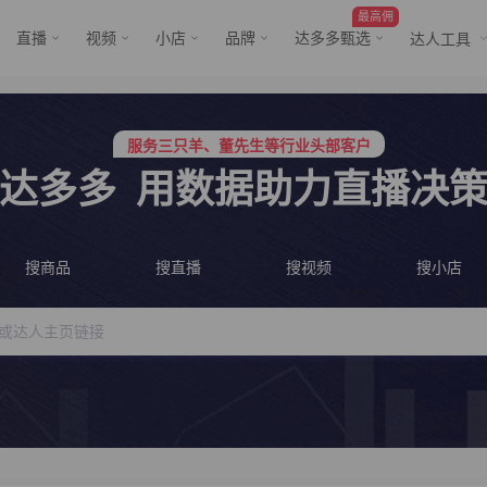
最高佣
直播
视频
小店
品牌
达多多甄选
达人工具
行业价格屠夫，年卡会员低至798/年
服务三只羊、董先生等行业头部客户
行业价格屠夫，年卡会员低至798/年
达多多
用数据助力直播决
服务三只羊、董先生等行业头部客户
搜商品
搜直播
搜视频
搜小店