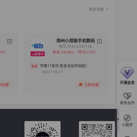
更多收藏
郑州小郑姐手机数码
账号 61403362138
16）
粉丝 49.95w
（昨天+121）
备注
分组
苹果17系列 免息活动开始啦！
08/07 06:37
收藏
开通会员
即收藏
立即收藏
商务合作
小程序