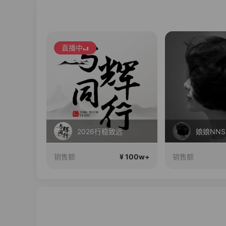
直播中
李宁儿童门店爆款赤兔8pro终于有货了，全网销冠刷新历史底价
2026行稳致远
娘娘NN
¥ 100w+
¥ 100w+
销售额
销售额