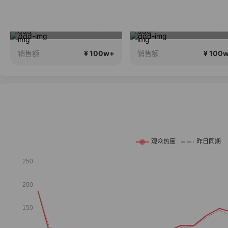
白白叶叶全品类好物补贴节~
跟着希娜一起变美丽呀
¥ 100w+
¥ 100w+
售额
销售额