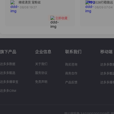
分组
继续清货 宠粉丝
2026行稳致远
08/08 19:27
08/09 07:04
收藏
立即收藏
旗下产品
企业信息
联系我们
移动端
达多多数据
关于我们
购买咨询
达多多数
达多多甄选
服务协议
商务合作
达多多甄
达多多爆单宝
免责声明
产品反馈
达多多爆
达多多CRM
皖公网安备 34019202002109号
皖