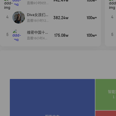
942.49w
100w+
生日献礼盛典
直播9小时6分1
2秒
Diva女孩们集
4
4
382.24w
100w+
合啦~意大利
直播16小时12
料特产来啦！
分
维密中国十周
5
5
175.08w
100w+
年 与你如此
直播16小时48
闪耀 抖音超
分34秒
级品牌日