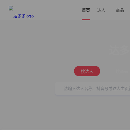
首页
达人
商品
达多
搜达人
搜商品