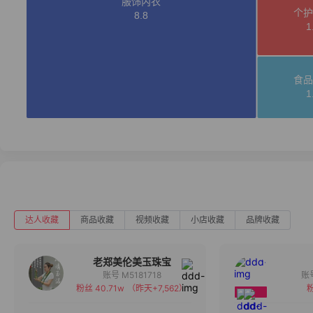
达人收藏
商品收藏
视频收藏
小店收藏
品牌收藏
老郑美伦美玉珠宝
账号 M5181718
粉丝 40.71w
（昨天+7,562）
粉
备注