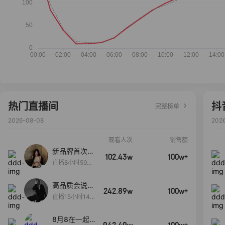
热门直播间
抖
完整榜单
2026-08-08
202
观看人次
销售额
新品牌首次大
102.43w
100w+
上新
直播8小时59分
7秒
高品质会说
242.89w
100w+
话….
直播15小时14
分50秒
8月8在一起