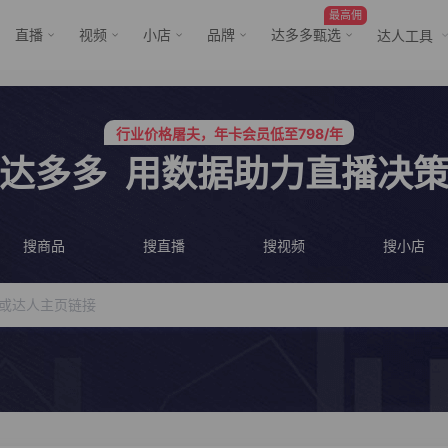
最高佣
直播
视频
小店
品牌
达多多甄选
达人工具
服务三只羊、董先生等行业头部客户
行业价格屠夫，年卡会员低至798/年
行业价格屠夫，年卡会员低至798/年
服务三只羊、董先生等行业头部客户
达多多
用数据助力直播决
搜商品
搜直播
搜视频
搜小店