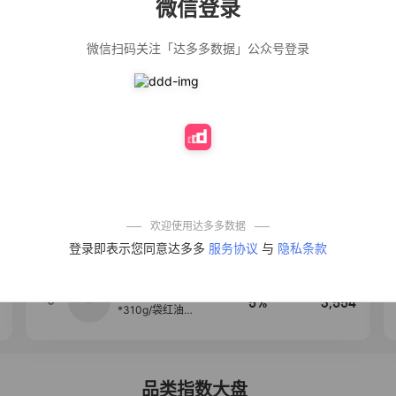
微信登录
佣金
热推达人
微信扫码关注「达多多数据」公众号登录
公仔牌顽渍净洗
20%
5,034
衣粉轻松搓洗去
污渍除菌除螨3倍
洁净去渍家用去
黄
【净浮生】油污
28%
5,031
净厨房油烟机去
重油污去油王污
渍清洁剂油烟净
清洗剂
一品欢【10包鲜
10%
4,241
凉皮】红油麻酱
鲜凉皮现做现发
免煮开袋即食劲
欢迎使用达多多数据
道爽口
艾草抽绳式免撕
4
50%
3,640
登录即表示您同意达多多
服务协议
与
隐私条款
垃圾袋大号特厚
自动收口厨房家
用宿舍不脏手实
惠装
麦醉侠 湿凉皮7袋
5
5%
3,554
*310g/袋红油麻
酱凉皮开袋即食
现做现发
品类指数大盘