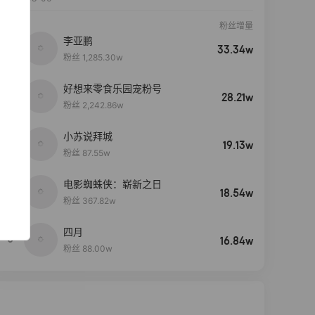
粉丝增量
李亚鹏
33.34w
粉丝 1,285.30w
好想来零食乐园宠粉号
28.21w
粉丝 2,242.86w
小苏说拜城
19.13w
粉丝 87.55w
电影蜘蛛侠：崭新之日
4
18.54w
粉丝 367.82w
四月
5
16.84w
粉丝 88.00w