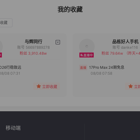
我的收藏
收藏
与辉同行
品栋好人手机
账号 56697889278
账号 danke116
粉丝 3,910.48w
粉丝 79.64w
（昨天+4
备注
备注
分组
分组
2026行稳致远
17Pro Max 24期免息
08/08 07:31
08/08 07:58
收藏
收藏
立即收藏
立
移动端