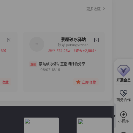
更多收藏
蔡磊破冰驿站
账号 pobingyizhan
69）
粉丝 574.25w
（昨天+2,894）
备注
分组
蔡磊破冰驿站直播间好物分享
08/07 18:16
收藏
开通会员
即收藏
立即收藏
商务合作
小程序