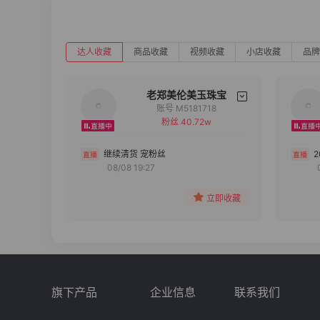
达人收藏
商品收藏
视频收藏
小店收藏
品牌
老郑美伦美玉珠宝
账号 M5181718
粉丝 40.72w
备注
分组
继续清货 宠粉丝
08/08 19:27
收藏
立即收藏
旗下产品
企业信息
联系我们