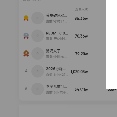
观看人次
销售额
蔡磊破冰驿站
86.35w
100w+
直播间好物分
直播7小时34分
享
3秒
REDMI K100
70.36w
100w+
Pro系列新品
直播1天5小时4
手机预约开
0分12秒
启！
舅妈来了
79.20w
100w+
直播2小时50分
53秒
2026行稳致
4
1,020.03w
100w+
远
直播16小时27
分18秒
李宁儿童门店
5
347.11w
100w+
爆款赤兔8pr
直播15小时59
o终于有货
分52秒
了，全网销冠
刷新历史底价