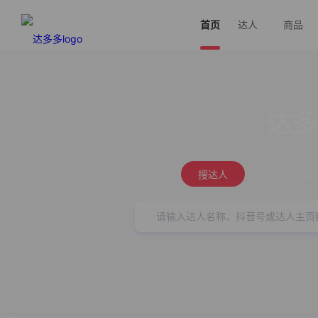
首页
达人
商品
达多
搜达人
搜商品