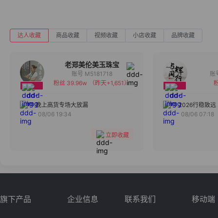
达人收藏
商品收藏
视频收藏
小店收藏
品牌收藏
老郑美伦美玉珠宝
账号 M5181718
粉丝 39.96w
（昨天+1,651）
粉
备注
分组
晚上高货专场大放漏
2026行稳致远
08/06 19:34
08/06 07:18
收藏
立即收藏
旗下产品
企业信息
联系我们
移动端