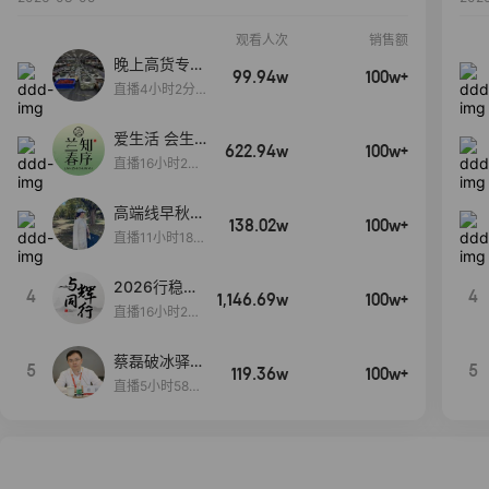
观看人次
销售额
晚上高货专场
99.94w
100w+
大放漏
直播4小时2分5
8秒
爱生活 会生
622.94w
100w+
活
直播16小时24
分31秒
高端线早秋现
138.02w
100w+
货首发
直播11小时18分
50秒
2026行稳致
4
4
1,146.69w
100w+
远
直播16小时20
分34秒
蔡磊破冰驿站
5
5
119.36w
100w+
直播间好物分
直播5小时58分
享
23秒