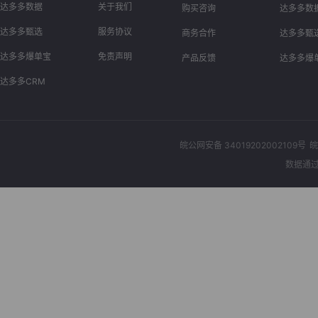
达多多数据
关于我们
购买咨询
达多多数
达多多甄选
服务协议
商务合作
达多多甄
达多多爆单宝
免责声明
产品反馈
达多多爆
达多多CRM
皖公网安备 34019202002109号
皖
数据通