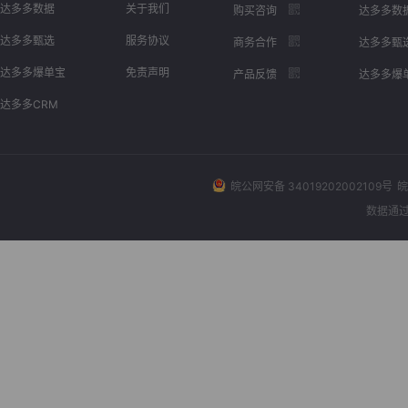
达多多数据
关于我们
购买咨询
达多多数
达多多甄选
服务协议
商务合作
达多多甄
达多多爆单宝
免责声明
产品反馈
达多多爆
达多多CRM
皖公网安备 34019202002109号
皖
数据通