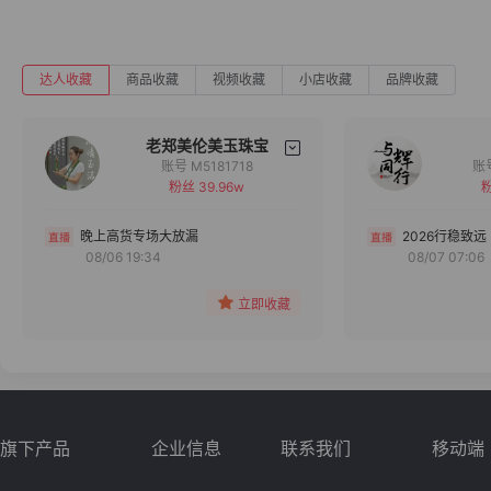
达人收藏
商品收藏
视频收藏
小店收藏
品牌收藏
老郑美伦美玉珠宝
账号 M5181718
粉丝 39.96w
粉
备注
分组
晚上高货专场大放漏
2026行稳致远
08/06 19:34
08/07 07:06
收藏
立即收藏
旗下产品
企业信息
联系我们
移动端