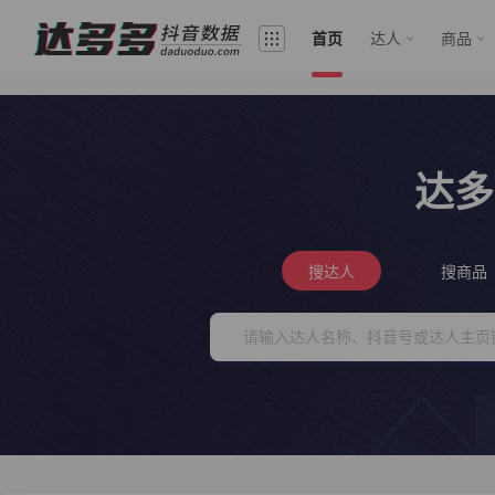
首页
达人
商品
达多
搜达人
搜商品