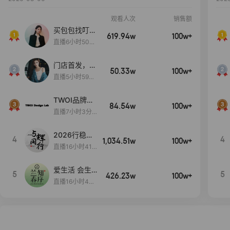
观看人次
销售额
买包包找叮
619.94w
100w+
当,一折购！
直播6小时50分
17秒
门店首发，秋
50.33w
100w+
款大上新！！
直播5小时59分
26秒
TWOI品牌直
84.54w
100w+
播间新款上
直播7小时3分5
新！！！
9秒
2026行稳致
4
4
1,034.51w
100w+
远
直播16小时41
分3秒
爱生活 会生
5
5
426.23w
100w+
活
直播16小时45
分48秒