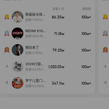
观看人次
销售额
蔡磊破冰驿站
86.35w
100w+
直播间好物分
直播7小时34分
享
3秒
REDMI K100
71.18w
100w+
Pro系列新品
直播1天6小时3
手机预约开
1分38秒
启！
舅妈来了
79.20w
100w+
直播2小时50分
53秒
2026行稳致
4
4
1,020.03w
100w+
远
直播16小时27
分18秒
李宁儿童门店
5
5
347.11w
100w+
爆款赤兔8pr
直播15小时59
o终于有货
分52秒
了，全网销冠
刷新历史底价