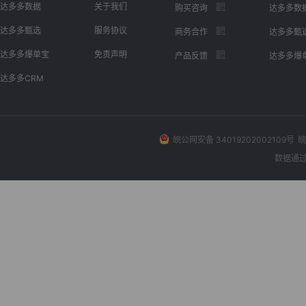
达多多数据
关于我们
购买咨询
达多多数
达多多甄选
服务协议
商务合作
达多多甄
达多多爆单宝
免责声明
产品反馈
达多多爆
达多多CRM
皖公网安备 34019202002109号
皖
数据通