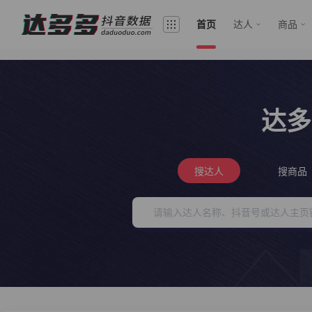
首页
达人
商品
达多
搜达人
搜商品