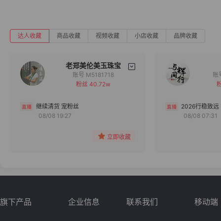
达人收藏
商品收藏
视频收藏
小店收藏
品牌收藏
老郑美伦美玉珠宝
账号 M5181718
粉丝 40.72w
粉
备注
分组
继续清货 宠粉丝
2026行稳致远
08/08 19:27
08/08 07:31
收藏
立即收藏
旗下产品
企业信息
联系我们
移动端