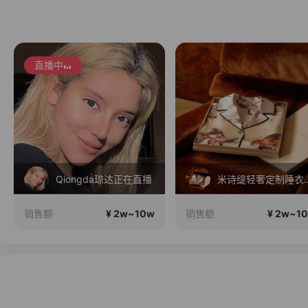
直播中
Qiongda琼达正在直播
米诗缇轻奢定制睡
¥ 2w~10w
¥ 2w~1
销售额
销售额