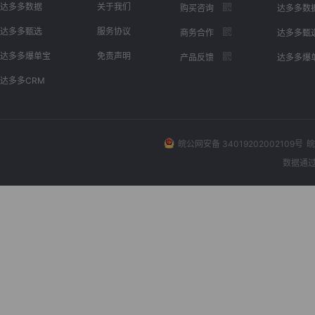
达多多数据
关于我们
购买咨询
达多多数
达多多甄选
服务协议
商务合作
达多多甄
达多多爆单宝
免责声明
产品反馈
达多多爆
达多多CRM
皖公网安备 34019202002109号
皖
数据通