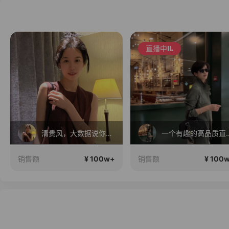
直播中
清贵风，大数据说你很有审美
一个有趣的高
¥ 100w+
¥ 100
销售额
销售额