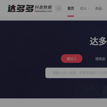
首页
达人
商品
达多
搜达人
搜商品