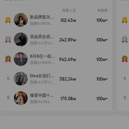
观看人次
销售额
新品牌首次大
102.43w
100w+
上新
直播8小时59分
7秒
高品质会说
242.89w
100w+
话….
直播15小时14
分50秒
8月8在一起
942.49w
100w+
生日献礼盛典
直播9小时6分1
2秒
Diva女孩们集
4
4
382.24w
100w+
合啦~意大利
直播16小时12
料特产来啦！
分
维密中国十周
5
5
175.08w
100w+
年 与你如此
直播16小时48
闪耀 抖音超
分34秒
级品牌日