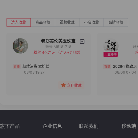
达人收藏
商品收藏
视频收藏
小店收藏
品牌收藏
老郑美伦美玉珠宝
账号 M5181718
粉丝 40.71w
（昨天+7,562）
粉
备注
分组
继续清货 宠粉丝
2026行稳致远
08/08 19:27
08/09 07:04
收藏
立即收藏
旗下产品
企业信息
联系我们
移动端