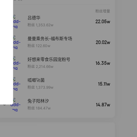
粉丝增量
吕德华
22.05w
粉丝 1,353.62w
曼曼乘务长-福布斯专场
20.02w
粉丝 122.60w
好想来零食乐园宠粉号
16.35w
粉丝 2,214.66w
呱唧🚀菌
4
15.11w
粉丝 1,373.99w
兔子阳林汐
5
14.87w
粉丝 184.47w