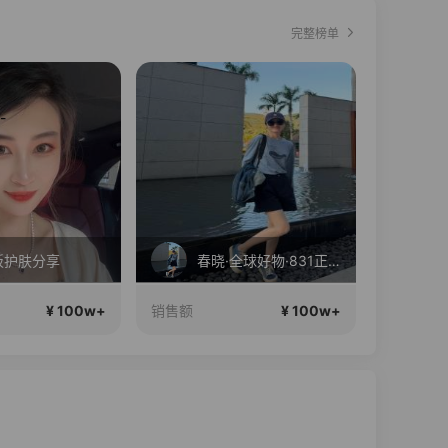
完整榜单
板护肤分享
春晓·全球好物·831正在直播
现
¥ 100w+
¥ 100w+
销售额
销售额