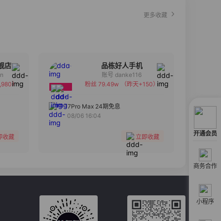
更多收藏
舰店
品栋好人手机
an
账号 danke116
,980）
粉丝 79.49w
（昨天+150）
备注
分组
17Pro Max 24期免息
08/06 16:04
收藏
开通会员
即收藏
立即收藏
商务合作
小程序