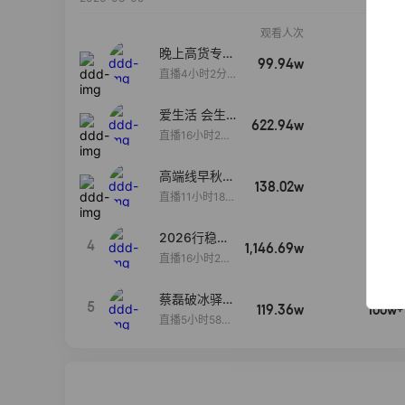
观看人次
销售额
晚上高货专场
99.94w
100w+
大放漏
直播4小时2分5
8秒
爱生活 会生
622.94w
100w+
活
直播16小时24
分31秒
高端线早秋现
138.02w
100w+
货首发
直播11小时18分
50秒
2026行稳致
4
1,146.69w
100w+
远
直播16小时20
分34秒
蔡磊破冰驿站
5
119.36w
100w+
直播间好物分
直播5小时58分
享
23秒