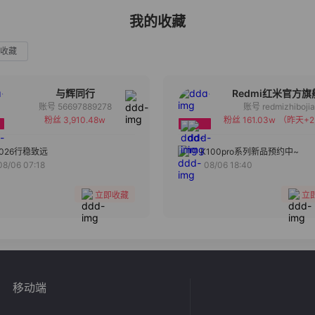
我的收藏
收藏
与辉同行
Redmi红米官方旗
账号 56697889278
账号 redmizhiboji
粉丝 3,910.48w
粉丝 161.03w
（昨天+2
备注
备注
分组
分组
2026行稳致远
K100pro系列新品预约中~
08/06 07:18
08/06 18:40
收藏
收藏
立即收藏
立
移动端