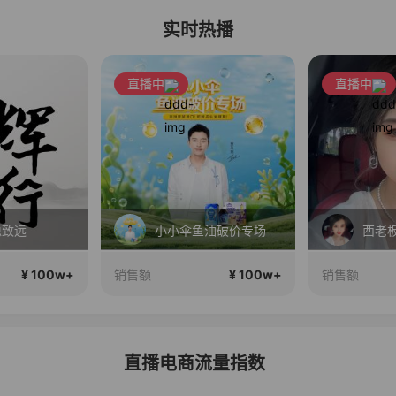
实时热播
直播中
直播中
稳致远
小小伞鱼油破价专场
西老
¥ 100w+
¥ 100w+
销售额
销售额
直播电商流量指数