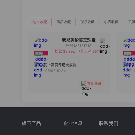
达人收藏
商品收藏
视频收藏
小店收藏
品牌
老郑美伦美玉珠宝
账号 M5181718
粉丝 39.89w
（昨天+1,651）
备注
分组
晚上高货专场大放漏
08/06 19:34
收藏
立即收藏
旗下产品
企业信息
联系我们