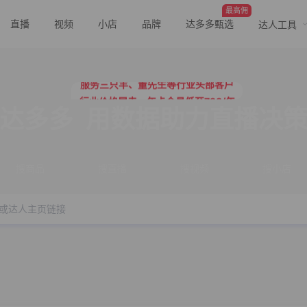
最高佣
直播
视频
小店
品牌
达多多甄选
达人工具
行业价格屠夫，年卡会员低至798/年
服务三只羊、董先生等行业头部客户
行业价格屠夫，年卡会员低至798/年
服务三只羊、董先生等行业头部客户
达多多
用数据助力直播决
搜商品
搜直播
搜视频
搜小店