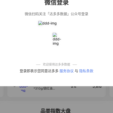
微信登录
佣金
热推达人
微信扫码关注「达多多数据」公众号登录
【净浮生】油污
28%
5,199
净厨房油烟机去
重油污去油王污
渍清洁剂油烟净
清洗剂
公仔牌顽渍净洗
20%
5,177
衣粉轻松搓洗去
污渍除菌除螨3倍
洁净去渍家用去
黄
【75只装】手提
50%
4,303
式垃圾袋子穿绳
加厚家用宿舍塑
料袋厨房抽绳式
欢迎使用达多多数据
垃圾袋
一品欢【10包鲜
4
10%
4,286
登录即表示您同意达多多
服务协议
与
隐私条款
凉皮】红油麻酱
鲜凉皮现做现发
免煮开袋即食劲
道爽口
麦醉侠 湿凉皮7袋
5
5%
3,816
*310g/袋红油麻
酱凉皮开袋即食
现做现发
品类指数大盘