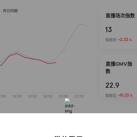
直播场次指数
13
+3.33
较前日
%
直播GMV指
数
22.9
+10.23
较前日
%
抖音热推商品
完整榜单
2026-08-05