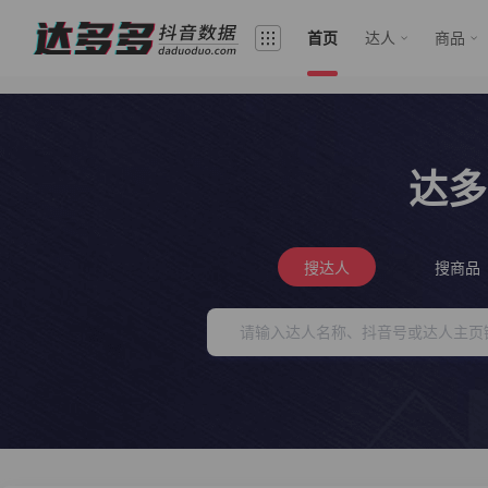
首页
达人
商品
达多
搜达人
搜商品