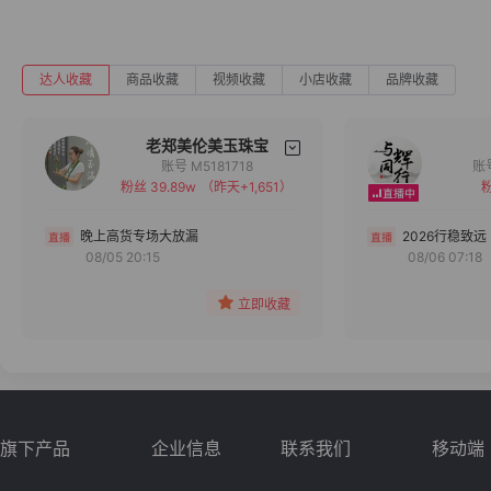
达人收藏
商品收藏
视频收藏
小店收藏
品牌收藏
老郑美伦美玉珠宝
账号 M5181718
粉丝 39.89w
（昨天+1,651）
粉
备注
分组
晚上高货专场大放漏
2026行稳致远
08/05 20:15
08/06 07:18
收藏
立即收藏
旗下产品
企业信息
联系我们
移动端