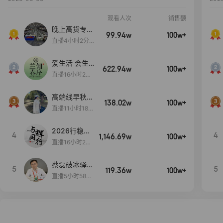
观看人次
销售额
晚上高货专场
99.94w
100w+
大放漏
直播4小时2分5
8秒
爱生活 会生
622.94w
100w+
活
直播16小时24
分31秒
高端线早秋现
138.02w
100w+
货首发
直播11小时18分
50秒
2026行稳致
4
4
1,146.69w
100w+
远
直播16小时20
分34秒
蔡磊破冰驿站
5
5
119.36w
100w+
直播间好物分
直播5小时58分
享
23秒