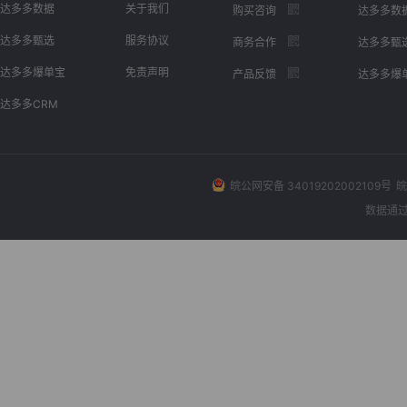
达多多数据
关于我们
购买咨询
达多多数
达多多甄选
服务协议
商务合作
达多多甄
达多多爆单宝
免责声明
产品反馈
达多多爆
达多多CRM
皖公网安备 34019202002109号
皖
数据通