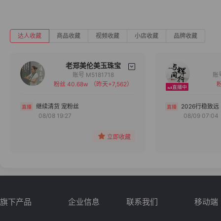
达人收藏
商品收藏
视频收藏
小店收藏
品牌收藏
老郑美伦美玉珠宝
账号 M5181718
粉丝 40.68w
（昨天+7,562）
粉
备注
分组
继续清货 宠粉丝
2026行稳致远
08/08 19:27
08/09 07:04
收藏
立即收藏
旗下产品
企业信息
联系我们
移动端