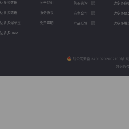
达多多数据
关于我们
购买咨询
达多多数
达多多甄选
服务协议
商务合作
达多多甄
达多多爆单宝
免责声明
产品反馈
达多多爆
达多多CRM
皖公网安备 34019202002109号
皖
数据通