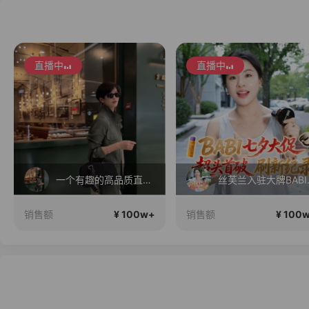
直播中
直播中
一个有趣的高品质直播间~
丝芙兰入驻
¥ 100w+
¥ 100
销售额
销售额