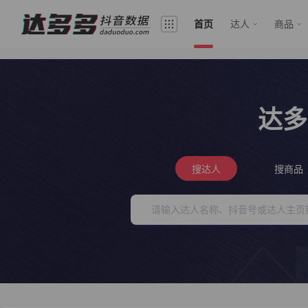
首页
达人
商品
达多
搜达人
搜商品