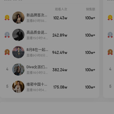
观看人次
销售额
新品牌首次大
102.43w
100w+
上新
直播8小时59分
7秒
高品质会说
242.89w
100w+
话….
直播15小时14
分50秒
8月8在一起
942.49w
100w+
生日献礼盛典
直播9小时6分1
2秒
Diva女孩们集
4
4
382.24w
100w+
合啦~意大利
直播16小时12
料特产来啦！
分
维密中国十周
5
5
175.08w
100w+
年 与你如此
直播16小时48
闪耀 抖音超
分34秒
级品牌日