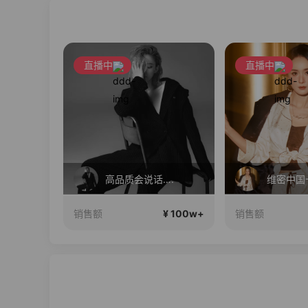
直播中
直播中
会说话….
维密中国十周年 与你如此闪耀 抖音超级品牌日
17
¥ 100w+
¥ 100w+
销售额
销售额