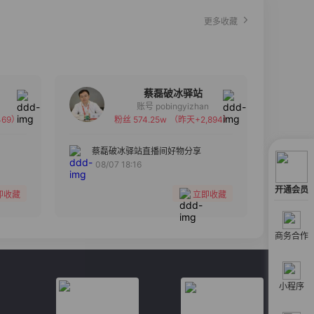
更多收藏
蔡磊破冰驿站
账号 pobingyizhan
69）
粉丝 574.25w
（昨天+2,894）
备注
分组
蔡磊破冰驿站直播间好物分享
08/07 18:16
收藏
开通会员
即收藏
立即收藏
商务合作
小程序