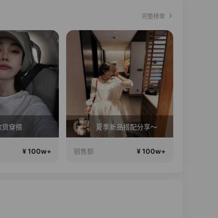
完整榜单
直播中
夏季新品搭配分享～
2026行稳致远
¥ 100w+
¥ 100w+
销售额
销