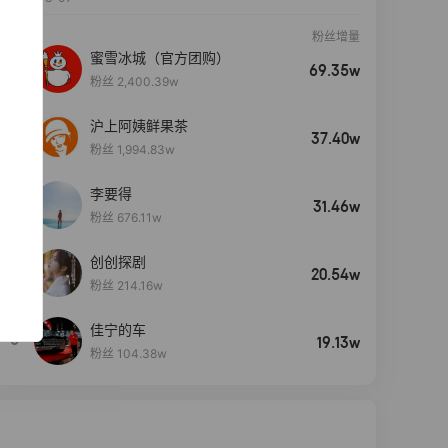
粉丝增量
蜜雪冰城（官方团购）
69.35w
粉丝 2,400.39w
沪上阿姨鲜果茶
37.40w
粉丝 1,994.83w
李要得
31.46w
粉丝 676.11w
创创探剧
4
20.54w
粉丝 214.16w
佳宁的车
5
19.13w
粉丝 104.38w