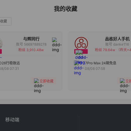
我的收藏
收藏
与辉同行
品栋好人手机
账号 56697889278
账号 danke116
粉丝 3,910.48w
粉丝 79.64w
（昨天+4
备注
备注
分组
分组
2026行稳致远
17Pro Max 24期免息
08/08 07:31
08/08 07:58
收藏
收藏
立即收藏
立
移动端