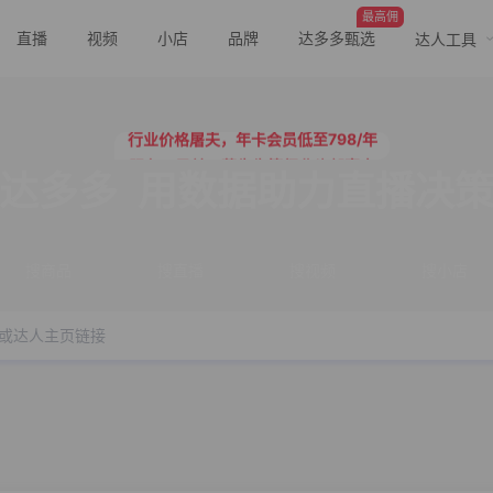
最高佣
直播
视频
小店
品牌
达多多甄选
达人工具
行业价格屠夫，年卡会员低至798/年
服务三只羊、董先生等行业头部客户
行业价格屠夫，年卡会员低至798/年
达多多
用数据助力直播决
服务三只羊、董先生等行业头部客户
搜商品
搜直播
搜视频
搜小店