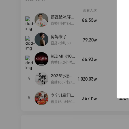
观看人次
销售额
蔡磊破冰驿站
86.35w
100w+
直播间好物分
直播7小时34分
享
3秒
舅妈来了
79.20w
100w+
直播2小时50分
53秒
REDMI K100
66.93w
100w+
Pro系列新品
直播1天3小时5
手机预约开
9分2秒
启！
2026行稳致
4
1,020.03w
100w+
远
直播16小时27
分18秒
李宁儿童门店
5
347.11w
100w+
爆款赤兔8pr
直播15小时59
o终于有货
分52秒
了，全网销冠
刷新历史底价