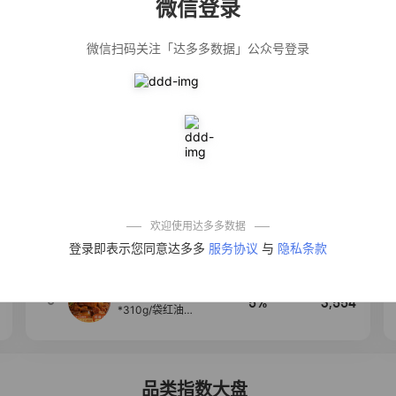
微信登录
佣金
热推达人
微信扫码关注「达多多数据」公众号登录
公仔牌顽渍净洗
20%
5,034
衣粉轻松搓洗去
污渍除菌除螨3倍
洁净去渍家用去
黄
【净浮生】油污
28%
5,031
净厨房油烟机去
重油污去油王污
渍清洁剂油烟净
清洗剂
一品欢【10包鲜
10%
4,241
凉皮】红油麻酱
鲜凉皮现做现发
免煮开袋即食劲
欢迎使用达多多数据
道爽口
艾草抽绳式免撕
4
50%
3,640
登录即表示您同意达多多
服务协议
与
隐私条款
垃圾袋大号特厚
自动收口厨房家
用宿舍不脏手实
惠装
麦醉侠 湿凉皮7袋
5
5%
3,554
*310g/袋红油麻
酱凉皮开袋即食
现做现发
品类指数大盘