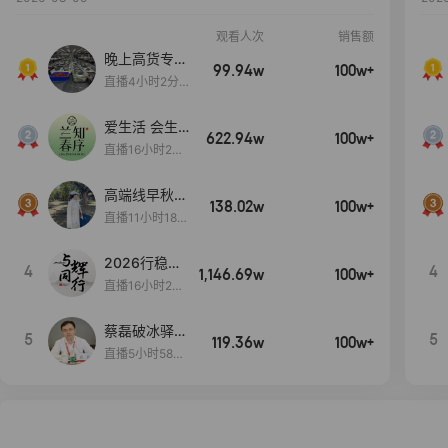
观看人次
销售额
晚上高货专场
99.94w
100w+
大放漏
直播4小时2分5
8秒
爱生活 会生
622.94w
100w+
活
直播16小时24
分31秒
高端线早秋现
138.02w
100w+
货首发
直播11小时18分
50秒
2026行稳致
4
4
1,146.69w
100w+
远
直播16小时20
分34秒
蔡磊破冰驿站
5
5
119.36w
100w+
直播间好物分
直播5小时58分
享
23秒