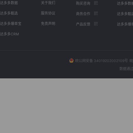
达多多数据
关于我们
购买咨询
达多多数
达多多甄选
服务协议
商务合作
达多多甄
达多多爆单宝
免责声明
产品反馈
达多多爆
达多多CRM
皖公网安备 34019202002109号
皖
数据通