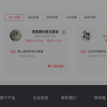
达人收藏
商品收藏
视频收藏
小店收藏
品牌收藏
老郑美伦美玉珠宝
账号 M5181718
粉丝 40.00w
（昨天+1,112）
粉
备注
分组
晚上高货专场大放漏
2026行稳致远
08/06 19:34
08/06 07:18
收藏
立即收藏
旗下产品
企业信息
联系我们
移动端