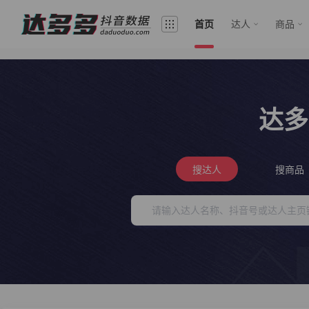
首页
达人
商品
达多
搜达人
搜商品