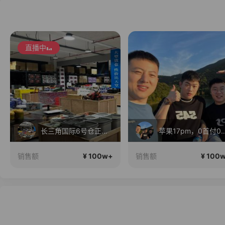
直播中
长三角国际6号仓正在直播
苹果17pm，0首
¥ 100w+
¥ 100
销售额
销售额