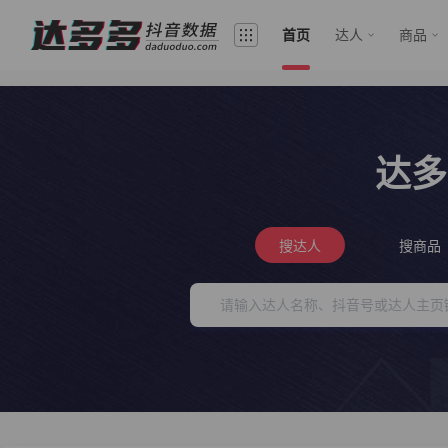
首页
达人
商品
达多
搜达人
搜商品