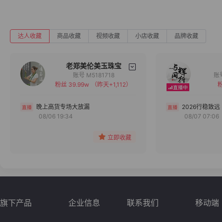
达人收藏
商品收藏
视频收藏
小店收藏
品牌收藏
老郑美伦美玉珠宝
账号 M5181718
粉丝 39.99w
（昨天+1,112）
粉
备注
分组
晚上高货专场大放漏
2026行稳致远
08/06 19:34
08/07 07:06
收藏
立即收藏
旗下产品
企业信息
联系我们
移动端