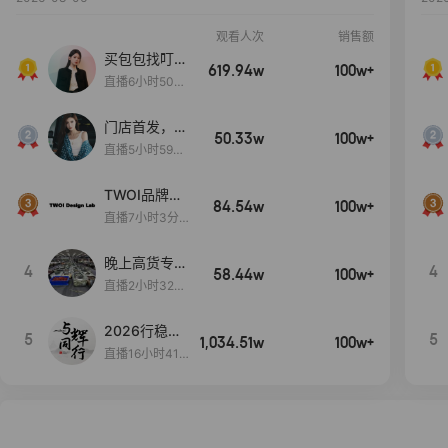
观看人次
销售额
买包包找叮
619.94w
100w+
当,一折购！
直播6小时50分
17秒
门店首发，秋
50.33w
100w+
款大上新！！
直播5小时59分
26秒
TWOI品牌直
84.54w
100w+
播间新款上
直播7小时3分5
新！！！
9秒
晚上高货专场
4
4
58.44w
100w+
大放漏
直播2小时32分
42秒
2026行稳致
5
5
1,034.51w
100w+
远
直播16小时41
分3秒