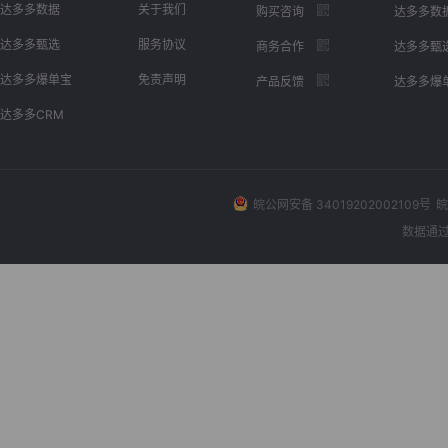
达多多数据
关于我们
购买咨询
达多多数
达多多甄选
服务协议
商务合作
达多多甄
达多多爆单宝
免责声明
产品反馈
达多多爆
达多多CRM
皖公网安备 34019202002109号
皖
数据通