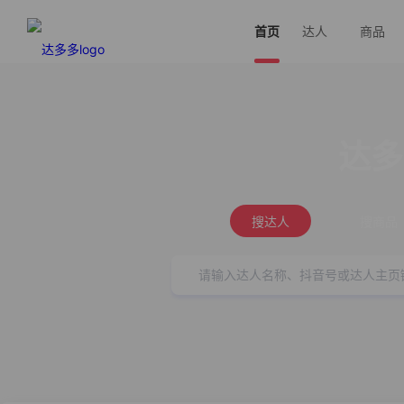
首页
达人
商品
达多
搜达人
搜商品