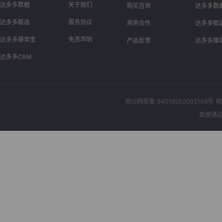
达多多数据
关于我们
购买咨询
达多多数
达多多甄选
服务协议
商务合作
达多多甄
达多多爆单宝
免责声明
产品反馈
达多多爆
达多多CRM
皖公网安备 34019202002109号
皖
数据通