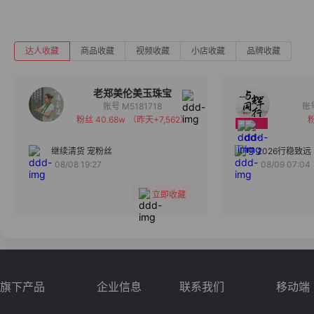
达人收藏
商品收藏
视频收藏
小店收藏
品牌收藏
老郑美伦美玉珠宝
账号 M5181718
粉丝 40.68w
（昨天+7,562）
粉
备注
分组
继续清货 宠粉丝
2026行稳致远
08/08 19:27
08/09 07:04
收藏
立即收藏
旗下产品
企业信息
联系我们
移动端