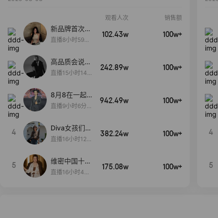
观看人次
销售额
新品牌首次大
102.43w
100w+
上新
直播8小时59分
7秒
高品质会说
242.89w
100w+
话….
直播15小时14
分50秒
8月8在一起
942.49w
100w+
生日献礼盛典
直播9小时6分1
2秒
Diva女孩们集
4
4
382.24w
100w+
合啦~意大利
直播16小时12
料特产来啦！
分
维密中国十周
5
5
175.08w
100w+
年 与你如此
直播16小时48
闪耀 抖音超
分34秒
级品牌日