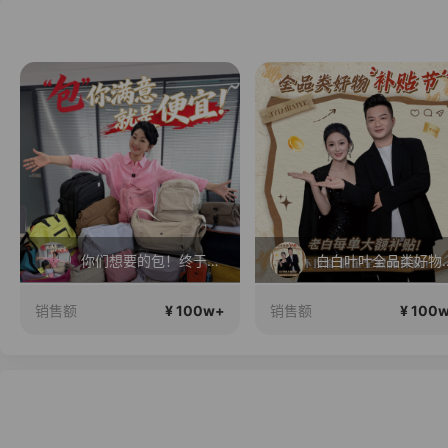
你们想要的包！终于来了！包你满意！
白白叶叶全品
¥ 100w+
¥ 100
销售额
销售额