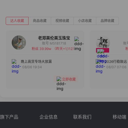
达人收藏
商品收藏
视频收藏
小店收藏
品牌收藏
老郑美伦美玉珠宝
账号 M5181718
粉丝 39.99w
（昨天+1,112）
粉
备注
分组
晚上高货专场大放漏
2026行稳致远
08/06 19:34
08/07 07:06
收藏
立即收藏
旗下产品
企业信息
联系我们
移动端