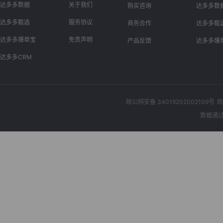
达多多数据
关于我们
购买咨询
达多多数
达多多甄选
服务协议
商务合作
达多多甄
达多多爆单宝
免责声明
产品反馈
达多多爆
达多多CRM
皖公网安备 34019202002109号
皖
数据通