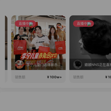
直播中
直播中
李宁儿童门店爆款赤兔8pro终于有货了，全网销冠刷新历史底价
娘娘NNS正在直播
¥ 100w+
¥ 100
销售额
销售额