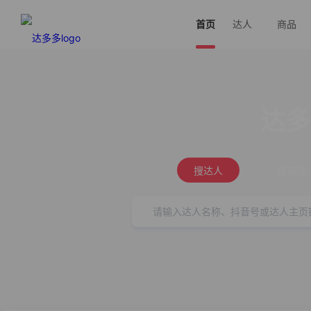
首页
达人
商品
达多
搜达人
搜商品