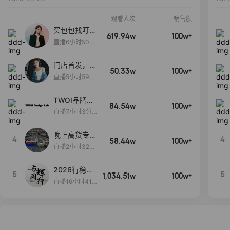
观看人次
销售额
买包包找叮
619.94w
100w+
当,一折购！
直播6小时50分
17秒
门店首发，秋
50.33w
100w+
款大上新！！
直播5小时59分
26秒
TWOI品牌直
84.54w
100w+
播间新款上
直播7小时3分5
新！！！
9秒
晚上高货专场
4
4
58.44w
100w+
大放漏
直播2小时32分
42秒
2026行稳致
5
5
1,034.51w
100w+
远
直播16小时41
分3秒