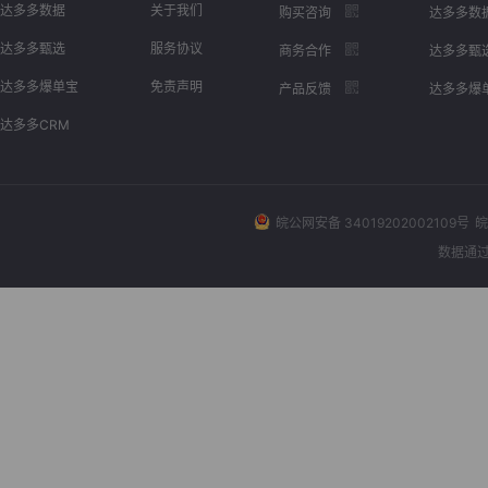
达多多数据
关于我们
购买咨询
达多多数
达多多甄选
服务协议
商务合作
达多多甄
达多多爆单宝
免责声明
产品反馈
达多多爆
达多多CRM
皖公网安备 34019202002109号
皖
数据通