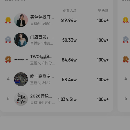
观看人次
销售额
买包包找叮
619.94w
100w+
当,一折购！
直播6小时50分
17秒
门店首发，秋
50.33w
100w+
款大上新！！
直播5小时59分
26秒
TWOI品牌直
84.54w
100w+
播间新款上
直播7小时3分5
新！！！
9秒
晚上高货专场
4
4
58.44w
100w+
大放漏
直播2小时32分
42秒
2026行稳致
5
5
1,034.51w
100w+
远
直播16小时41
分3秒