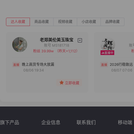
达人收藏
商品收藏
视频收藏
小店收藏
品牌收藏
老郑美伦美玉珠宝
账号 M5181718
粉丝 39.99w
（昨天+1,112）
粉
备注
分组
晚上高货专场大放漏
2026行稳致远
08/06 19:34
08/07 07:06
收藏
立即收藏
旗下产品
企业信息
联系我们
移动端