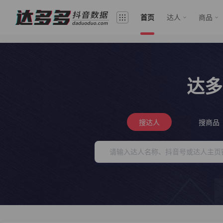
首页
达人
商品
达多
搜达人
搜商品