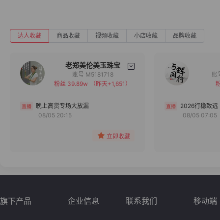
达人收藏
商品收藏
视频收藏
小店收藏
品牌收藏
老郑美伦美玉珠宝
账号 M5181718
粉丝 39.89w
（昨天+1,651）
粉
备注
分组
晚上高货专场大放漏
2026行稳致远
08/05 20:15
08/05 07:05
收藏
立即收藏
旗下产品
企业信息
联系我们
移动端