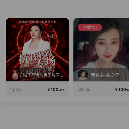
直播中
法国品牌玻色因胶原新品上市
西老板护肤分享
¥ 100w+
¥ 100
销售额
销售额