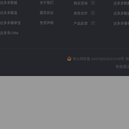
达多多数据
关于我们
购买咨询
达多多数
达多多甄选
服务协议
商务合作
达多多甄
达多多爆单宝
免责声明
产品反馈
达多多爆
达多多CRM
皖公网安备 34019202002109号
皖
数据通