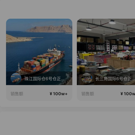
直播中
长三角国际6号仓正在直播
【学而思官方直播间】孩子第一台AI
¥ 100w+
¥ 50w~10
销售额
销售额