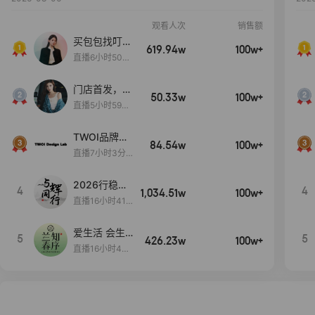
观看人次
销售额
买包包找叮
619.94w
100w+
当,一折购！
直播6小时50分
17秒
门店首发，秋
50.33w
100w+
款大上新！！
直播5小时59分
26秒
TWOI品牌直
84.54w
100w+
播间新款上
直播7小时3分5
新！！！
9秒
2026行稳致
4
4
1,034.51w
100w+
远
直播16小时41
分3秒
爱生活 会生
5
5
426.23w
100w+
活
直播16小时45
分48秒