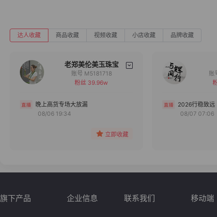
达人收藏
商品收藏
视频收藏
小店收藏
品牌收藏
老郑美伦美玉珠宝
账号 M5181718
粉丝 39.96w
粉
备注
分组
晚上高货专场大放漏
2026行稳致远
08/06 19:34
08/07 07:06
收藏
立即收藏
旗下产品
企业信息
联系我们
移动端