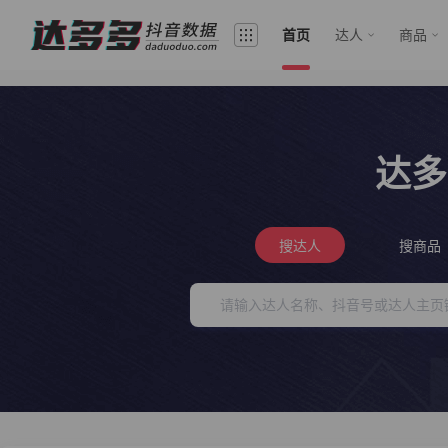
首页
达人
商品
达多
搜达人
搜商品