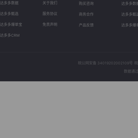
达多多数据
关于我们
购买咨询
达多多数
达多多甄选
服务协议
商务合作
达多多甄
达多多爆单宝
免责声明
产品反馈
达多多爆
达多多CRM
皖公网安备 34019202002109号
皖
数据通