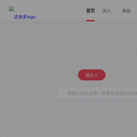
首页
达人
商品
达多
搜达人
搜商品