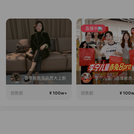
直播中
春季新款高品质大上新
李宁儿童门店爆款赤兔8pro终
¥ 100w+
¥ 100
销售额
销售额