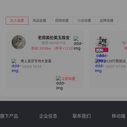
达人收藏
商品收藏
视频收藏
小店收藏
品牌收藏
老郑美伦美玉珠宝
账号 M5181718
粉丝 39.99w
（昨天+1,112）
粉
备注
分组
晚上高货专场大放漏
2026行稳致远
08/06 19:34
08/07 07:06
收藏
立即收藏
旗下产品
企业信息
联系我们
移动端