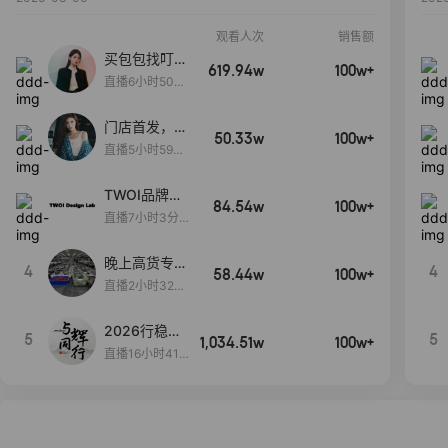
观看人次
销售额
买包包找叮
619.94w
100w+
当,一折购！
直播6小时50分
17秒
门店首发，秋
50.33w
100w+
款大上新！！
直播5小时59分
26秒
TWOI品牌直
84.54w
100w+
播间新款上
直播7小时3分5
新！！！
9秒
晚上高货专场
4
4
58.44w
100w+
大放漏
直播2小时32分
42秒
2026行稳致
5
5
1,034.51w
100w+
远
直播16小时41
分3秒