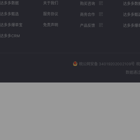
达多多数据
关于我们
购买咨询
达多多数
达多多甄选
服务协议
商务合作
达多多甄
达多多爆单宝
免责声明
产品反馈
达多多爆
达多多CRM
皖公网安备 34019202002109号
皖
数据通