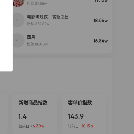
19.13w
粉丝 87.55w
电影蜘蛛侠：崭新之日
4
18.54w
粉丝 367.82w
四月
5
16.84w
粉丝 88.00w
新增商品指数
客单价指数
1.4
143.9
+6.30
+10.15
较前日
较前日
%
%