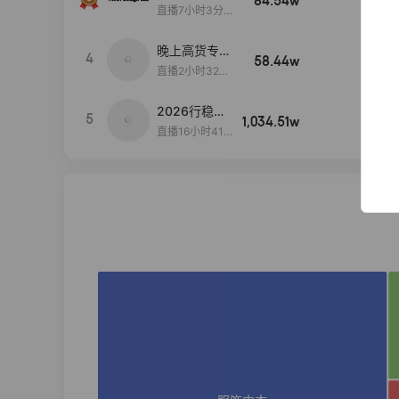
84.54w
100w+
播间新款上
直播7小时3分5
新！！！
9秒
晚上高货专场
4
58.44w
100w+
大放漏
直播2小时32分
42秒
2026行稳致
5
1,034.51w
100w+
远
直播16小时41
分3秒