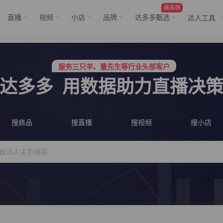
最高佣
直播
视频
小店
品牌
达多多甄选
达人工具
服务三只羊、董先生等行业头部客户
行业价格屠夫，年卡会员低至798/年
服务三只羊、董先生等行业头部客户
行业价格屠夫，年卡会员低至798/年
达多多
用数据助力直播决
搜商品
搜直播
搜视频
搜小店