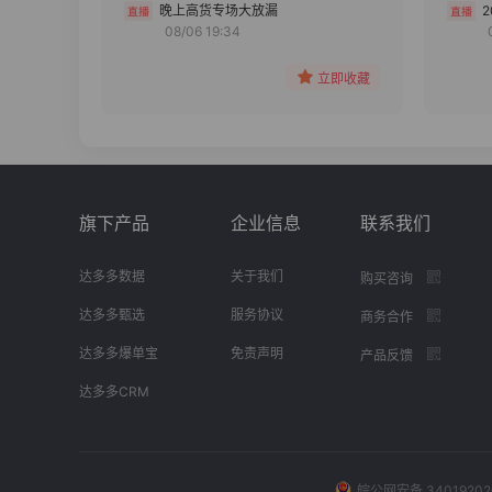
分组
晚上高货专场大放漏
08/06 19:34
收藏
立即收藏
旗下产品
企业信息
联系我们
达多多数据
关于我们
购买咨询
达多多甄选
服务协议
商务合作
达多多爆单宝
免责声明
产品反馈
达多多CRM
皖公网安备 34019202