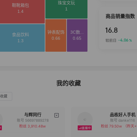
商品销量指数
16.8
-4.06
较前日
%
我的收藏
收藏
与辉同行
品栋好人手机
账号 56697889278
账号 danke116
粉丝 3,910.48w
粉丝 79.50w
（昨天+
备注
备注