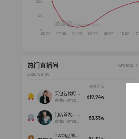
热门直播间
完整榜单
2026-08-06
观看人次
销售额
买包包找叮
619.94w
100w+
当,一折购！
直播6小时50分
17秒
门店首发，秋
50.33w
100w+
款大上新！！
直播5小时59分
26秒
TWOI品牌直