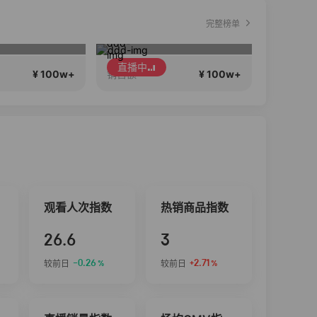
完整榜单
6行稳致远
李宁儿童门店爆款赤兔8pro终于有货了，全网销冠刷新历史底价
聊
直播中
直播中
¥ 100w+
¥ 100w+
销售额
销售额
观看人次指数
热销商品指数
26.6
3
-0.26
+2.71
较前日
较前日
%
%