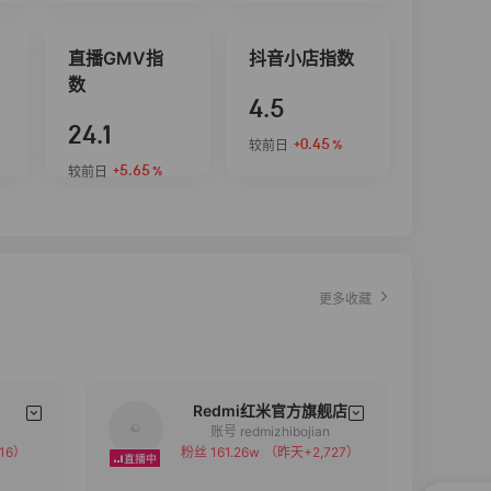
直播GMV指
抖音小店指数
数
4.5
24.1
+0.45
较前日
%
+5.65
较前日
%
更多收藏
Redmi红米官方旗舰店
账号 redmizhibojian
16）
粉丝 161.26w
（昨天+2,727）
备注