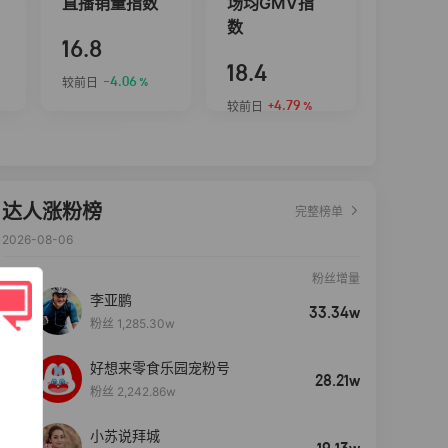
直播销量指数
场均GMV指
数
16.8
18.4
-4.06
较前日
%
+4.79
较前日
%
达人涨粉榜
完整榜单
2026-08-06
粉丝增量
李亚鹏
33.34w
粉丝 1,285.30w
好想来零食乐园宠粉号
28.21w
粉丝 2,242.86w
小苏说拜城