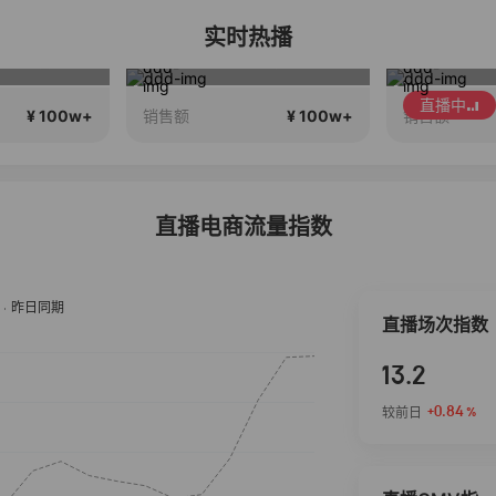
实时热播
Max 24期免息
王孟南VS丁鹏
202
直播中
¥ 100w+
¥ 100w+
销售额
销售额
直播电商流量指数
直播场次指数
13.2
+0.84
较前日
%