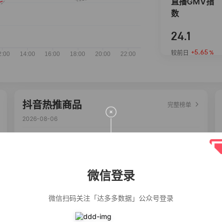
直播GMV指
数
24.1
+5.65
较前日
%
抖音热推商品
完整榜单
2026-08-06
佣金
热推达人
【净浮生】油污
28%
5,271
净厨房油烟机去
重油污去油王污
微信登录
渍清洁剂油烟净
清洗剂
公仔牌顽渍净洗
20%
5,149
衣粉轻松搓洗去
微信扫码关注「达多多数据」公众号登录
污渍除菌除螨3倍
洁净去渍家用去
黄
一品欢【10包鲜