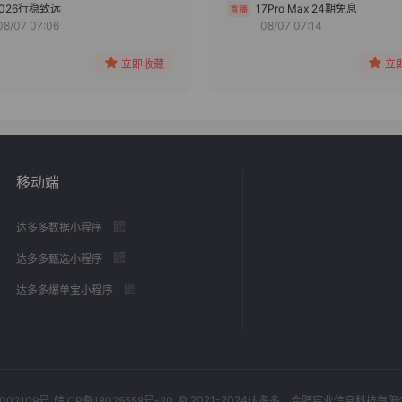
分组
分组
2026行稳致远
17Pro Max 24期免息
08/07 07:06
08/07 07:14
收藏
收藏
立即收藏
立
移动端
达多多数据小程序
达多多甄选小程序
达多多爆单宝小程序
© 2021-2024
002109号
皖ICP备18025558号-20
达多多
，合肥宸业信息科技有限公司，Al