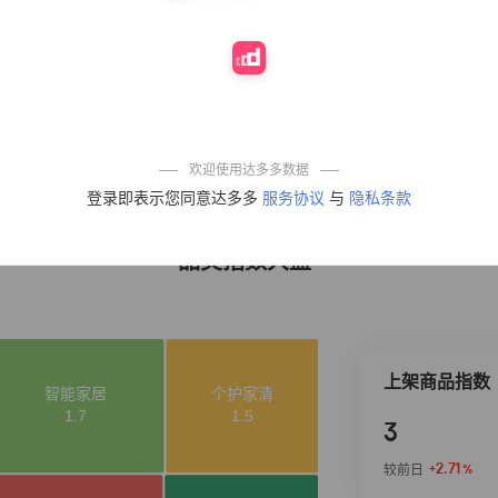
10%
4,321
凉皮】红油麻酱
鲜凉皮现做现发
免煮开袋即食劲
道爽口
艾草抽绳式免撕
4
50%
4,154
垃圾袋大号特厚
自动收口厨房家
用宿舍不脏手实
惠装
麦醉侠 湿凉皮7袋
5
5%
3,709
*310g/袋红油麻
欢迎使用达多多数据
酱凉皮开袋即食
登录即表示您同意达多多
服务协议
与
隐私条款
现做现发
品类指数大盘
上架商品指数
3
+2.71
较前日
%