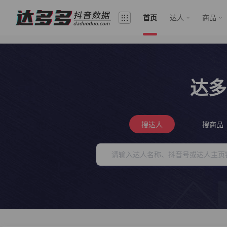
首页
达人
商品
达多
搜达人
搜商品