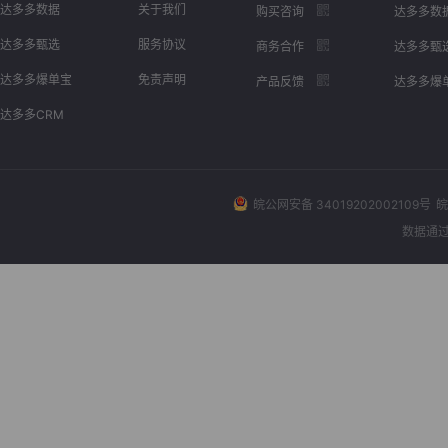
达多多数据
关于我们
购买咨询
达多多数
达多多甄选
服务协议
商务合作
达多多甄
达多多爆单宝
免责声明
产品反馈
达多多爆
达多多CRM
皖公网安备 34019202002109号
皖
数据通