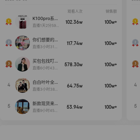
观看人次
销售额
K100pro系列
102.36w
100w+
新品预约中~
直播1天2分59
秒
你们想要的
117.74w
100w+
包！终于来
直播3小时31分
了！包你满
30秒
意！
买包包找叮
578.30w
100w+
当,一折购！
直播6小时43分
2秒
白白叶叶全品
4
4
64.75w
100w+
类好物补贴节
直播3小时38分
~
57秒
新款现货来了
5
5
53.94w
100w+
～
直播9小时45分
2秒