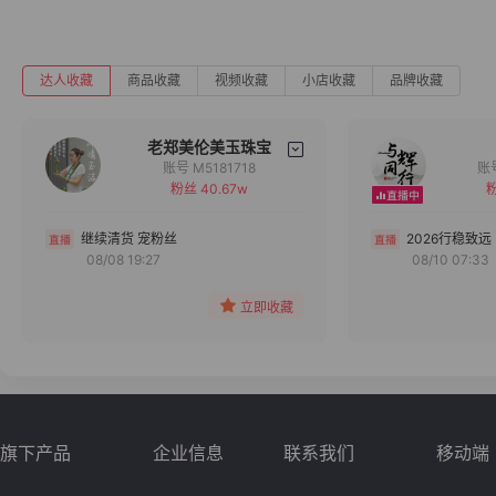
达人收藏
商品收藏
视频收藏
小店收藏
品牌收藏
老郑美伦美玉珠宝
账号 M5181718
粉丝 40.67w
粉
备注
分组
继续清货 宠粉丝
2026行稳致远
08/08 19:27
08/10 07:33
收藏
立即收藏
旗下产品
企业信息
联系我们
移动端