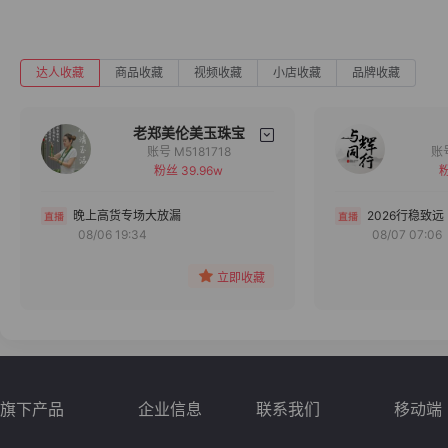
达人收藏
商品收藏
视频收藏
小店收藏
品牌收藏
老郑美伦美玉珠宝
账号 M5181718
粉丝 39.96w
粉
备注
分组
晚上高货专场大放漏
2026行稳致远
08/06 19:34
08/07 07:06
收藏
立即收藏
旗下产品
企业信息
联系我们
移动端