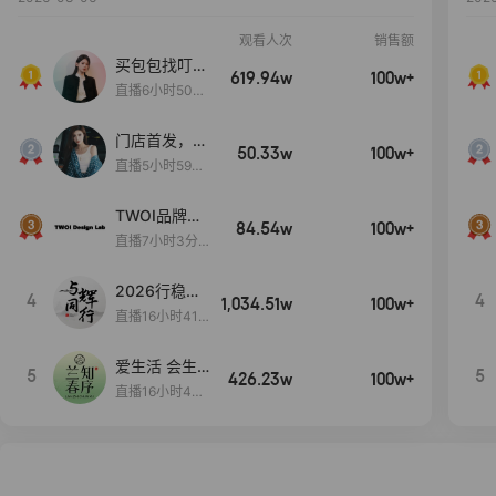
观看人次
销售额
买包包找叮
619.94w
100w+
当,一折购！
直播6小时50分
17秒
门店首发，秋
50.33w
100w+
款大上新！！
直播5小时59分
26秒
TWOI品牌直
84.54w
100w+
播间新款上
直播7小时3分5
新！！！
9秒
2026行稳致
4
4
1,034.51w
100w+
远
直播16小时41
分3秒
爱生活 会生
5
5
426.23w
100w+
活
直播16小时45
分48秒