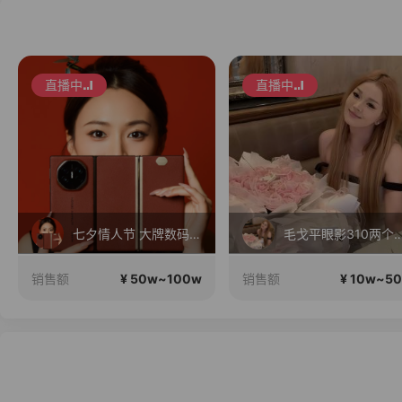
直播中
直播中
七夕情人节 大牌数码 疯狂补贴
毛戈平眼影310两
¥ 50w~100w
¥ 10w~5
销售额
销售额