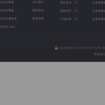
达多多数据
关于我们
购买咨询
达多多数
达多多甄选
服务协议
商务合作
达多多甄
达多多爆单宝
免责声明
产品反馈
达多多爆
达多多CRM
皖公网安备 34019202002109号
皖
数据通