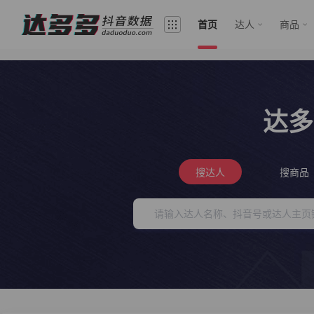
首页
达人
商品
达多
搜达人
搜商品