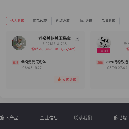
达人收藏
商品收藏
视频收藏
小店收藏
品牌收藏
老郑美伦美玉珠宝
账号 M5181718
粉丝 40.68w
（昨天+7,562）
粉
备注
分组
继续清货 宠粉丝
2026行稳致远
08/08 19:27
08/09 07:04
收藏
立即收藏
旗下产品
企业信息
联系我们
移动端