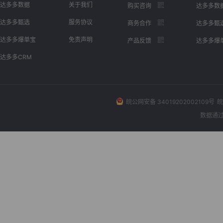
达多多数据
关于我们
购买咨询
达多多数
达多多甄选
服务协议
商务合作
达多多甄
达多多爆单宝
免责声明
产品反馈
达多多爆
达多多CRM
皖公网安备 34019202002109号
皖
数据通