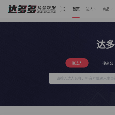
首页
达人
商品
达多
搜达人
搜商品