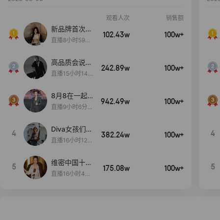
观看人次
销售额
新品牌首次大
102.43w
100w+
上新
直播8小时59分
7秒
高品质会说
242.89w
100w+
话….
直播15小时14
分50秒
8月8在一起
942.49w
100w+
生日献礼盛典
直播9小时6分1
2秒
Diva女孩们集
4
4
382.24w
100w+
合啦~意大利
直播16小时12
料特产来啦！
分
维密中国十周
5
5
175.08w
100w+
年 与你如此
直播16小时48
闪耀 抖音超
分34秒
级品牌日