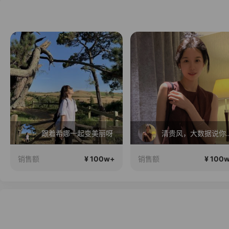
跟着希娜一起变美丽呀
清贵风，大数
¥ 100w+
¥ 100
销售额
销售额