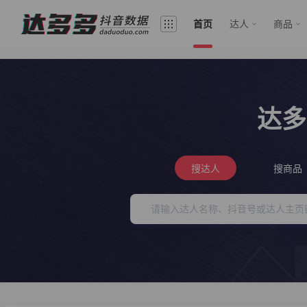
首页
达人
商品
达多
搜达人
搜商品