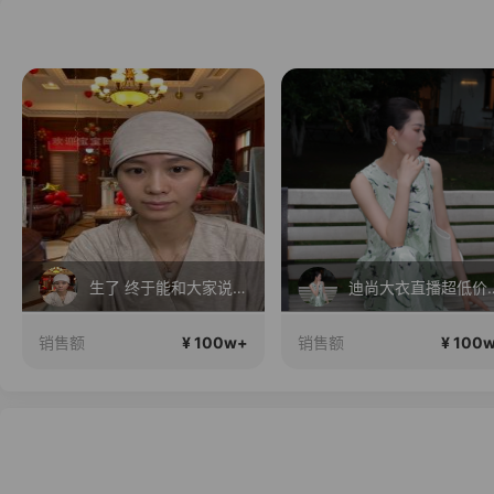
生了 终于能和大家说说话了
迪尚大衣直播超
¥ 100w+
¥ 100
销售额
销售额