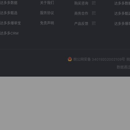
达多多数据
关于我们
购买咨询
达多多数
达多多甄选
服务协议
商务合作
达多多甄
达多多爆单宝
免责声明
产品反馈
达多多爆
达多多CRM
皖公网安备 34019202002109号
皖
数据通