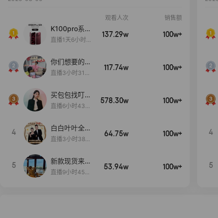
观看人次
销售额
K100pro系列
137.29w
100w+
新品预约中~
直播1天6小时2
0分12秒
你们想要的
117.74w
100w+
包！终于来
直播3小时31分
了！包你满
30秒
意！
买包包找叮
578.30w
100w+
当,一折购！
直播6小时43分
2秒
白白叶叶全品
4
4
64.75w
100w+
类好物补贴节
直播3小时38分
~
57秒
新款现货来了
5
5
53.94w
100w+
～
直播9小时45分
2秒