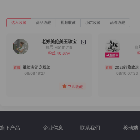
达人收藏
商品收藏
视频收藏
小店收藏
品牌收藏
老郑美伦美玉珠宝
账号 M5181718
粉丝 40.67w
粉
备注
分组
继续清货 宠粉丝
2026行稳致远
08/08 19:27
08/10 07:33
收藏
立即收藏
旗下产品
企业信息
联系我们
移动端