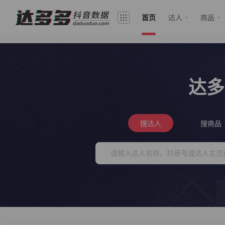
首页
达人
商品
达多
搜达人
搜商品