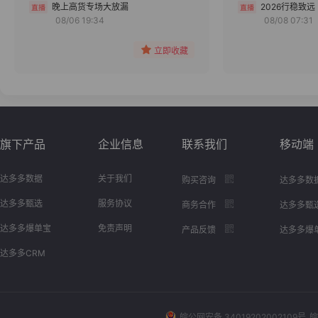
分组
晚上高货专场大放漏
2026行稳致远
08/06 19:34
08/08 07:31
收藏
立即收藏
旗下产品
企业信息
联系我们
移动端
达多多数据
关于我们
购买咨询
达多多数
达多多甄选
服务协议
商务合作
达多多甄
达多多爆单宝
免责声明
产品反馈
达多多爆
达多多CRM
皖公网安备 34019202002109号
皖