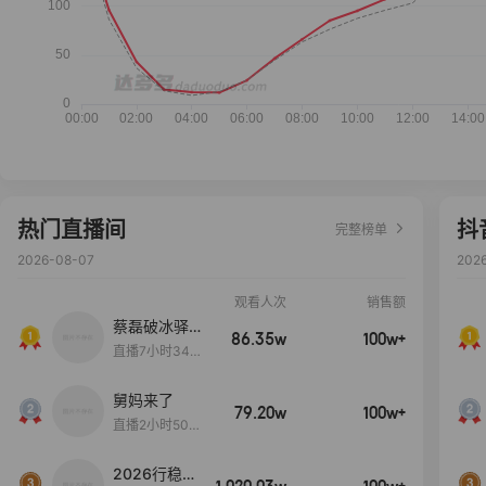
热门直播间
抖
完整榜单
2026-08-07
202
观看人次
销售额
蔡磊破冰驿站
86.35w
100w+
直播间好物分
直播7小时34分
享
3秒
舅妈来了
79.20w
100w+
直播2小时50分
53秒
2026行稳致