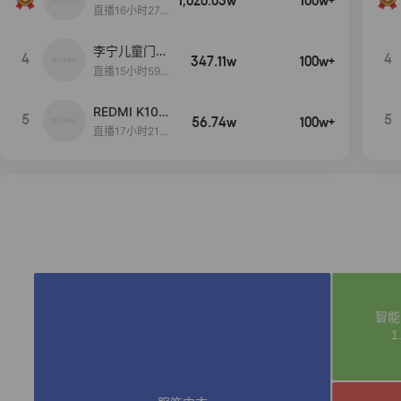
1,020.03w
100w+
远
直播16小时27
分18秒
李宁儿童门店
4
4
347.11w
100w+
爆款赤兔8pr
直播15小时59
o终于有货
分52秒
了，全网销冠
REDMI K100
5
5
刷新历史底价
56.74w
100w+
Pro系列新品
直播17小时21
手机预约开
分25秒
启！